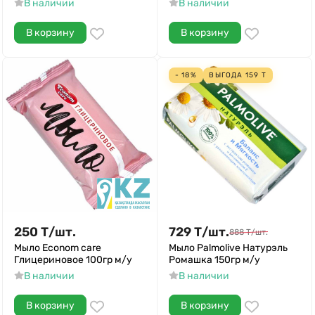
В наличии
В наличии
В корзину
В корзину
- 18%
ВЫГОДА
159
Т
250
Т
/
шт.
729
Т
/
шт.
888
Т
/
шт.
Мыло Econom care
Мыло Palmolive Натурэль
Глицериновое 100гр м/у
Ромашка 150гр м/у
В наличии
В наличии
В корзину
В корзину