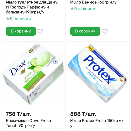
Мыло туалетное для Дамъ
Мыло Банное 160гр м/у
И Господъ Парфюмъ и
В наличии
бальзамъ 190гр м/у
В наличии
В корзину
В корзину
758
Т
/
шт.
888
Т
/
шт.
Крем-мыло Dove Fresh
Мыло Protex Fresh 150гр м/
Touch 90гр к/у
у