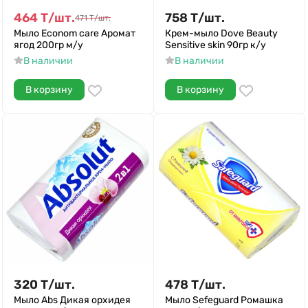
464
Т
/
шт.
758
Т
/
шт.
471
Т
/
шт.
Мыло Econom care Аромат
Крем-мыло Dove Beauty
ягод 200гр м/у
Sensitive skin 90гр к/у
В наличии
В наличии
В корзину
В корзину
320
Т
/
шт.
478
Т
/
шт.
Мыло Abs Дикая орхидея
Мыло Sefeguard Ромашка