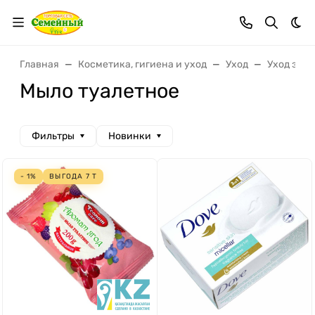
Тем
Главная
Косметика, гигиена и уход
Уход
Уход за т
Мыло туалетное
Фильтры
Новинки
- 1%
ВЫГОДА
7
Т