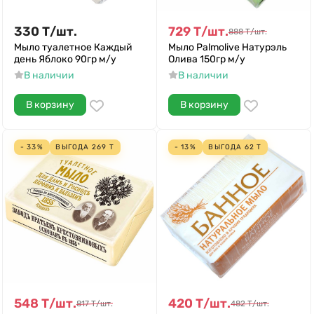
330
Т
/
шт.
729
Т
/
шт.
888
Т
/
шт.
Мыло туалетное Каждый
Мыло Palmolive Натурэль
день Яблоко 90гр м/у
Олива 150гр м/у
В наличии
В наличии
В корзину
В корзину
- 33%
ВЫГОДА
269
Т
- 13%
ВЫГОДА
62
Т
548
Т
/
шт.
420
Т
/
шт.
817
Т
/
шт.
482
Т
/
шт.