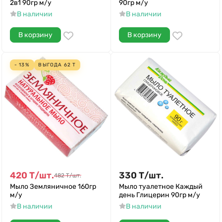
2в1 90гр м/у
90гр м/у
В наличии
В наличии
В корзину
В корзину
- 13%
ВЫГОДА
62
Т
420
Т
/
шт.
330
Т
/
шт.
482
Т
/
шт.
Мыло Земляничное 160гр
Мыло туалетное Каждый
м/у
день Глицерин 90гр м/у
В наличии
В наличии