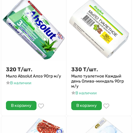
320
Т
/
шт.
330
Т
/
шт.
Мыло Absolut Алоэ 90гр м/у
Мыло туалетное Каждый
день Олива-миндаль 90гр
В наличии
м/у
В наличии
В корзину
В корзину