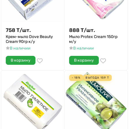
758
Т
/
шт.
888
Т
/
шт.
Крем-мыло Dove Beauty
Мыло Protex Cream 150гр
Cream 90гр к/у
м/у
В наличии
В наличии
В корзину
В корзину
- 18%
ВЫГОДА
159
Т