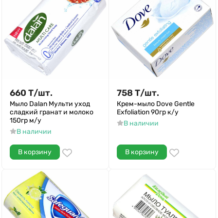
660
Т
/
шт.
758
Т
/
шт.
Мыло Dalan Мульти уход
Крем-мыло Dove Gentle
сладкий гранат и молоко
Exfoliation 90гр к/у
150гр м/у
В наличии
В наличии
В корзину
В корзину