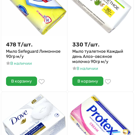
478
Т
/
шт.
330
Т
/
шт.
Мыло Sefeguard Лимонное
Мыло туалетное Каждый
90гр м/у
день Алоэ-овсяное
молочко 90гр м/у
В наличии
В наличии
В корзину
В корзину