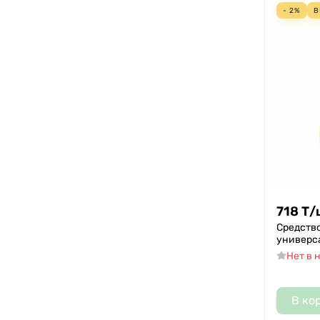
- 2%
В
718
Т
/
Средств
универса
Нет в 
В ко