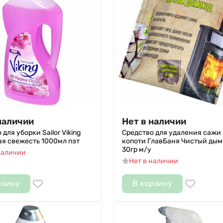
наличии
Нет в наличии
для уборки Sailor Viking
Средство для удаления сажи
я свежесть 1000мл пэт
копоти ГлавБаня Чистый дым
30гр м/у
наличии
Нет в наличии
рзину
В корзину