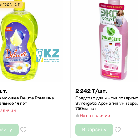
ЫГОДА
12
Т
шт.
2 242
Т
/
шт.
о моющее Deluxe Ромашка
Средство для мытья поверхн
льное 1л пэт
Synergetic Аромагия универс
750мл пэт
наличии
Нет в наличии
рзину
В корзину