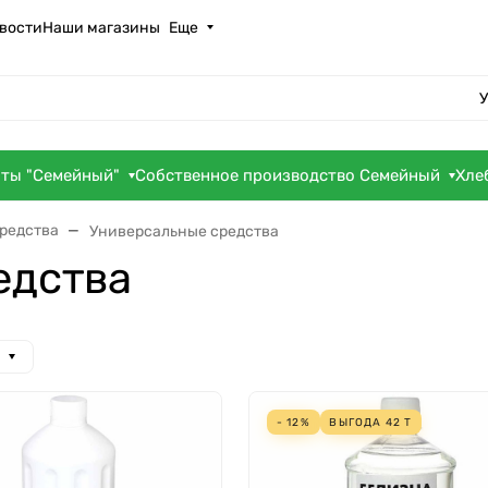
вости
Наши магазины
Еще
У
оты "Семейный"
Собственное производство Семейный
Хле
редства
Универсальные средства
едства
- 12%
ВЫГОДА
42
Т