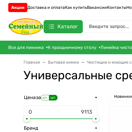
Акции
Доставка и оплата
Как купить
Вакансии
Контакты
Но
Каталог
Все для пикника
К праздничному столу
Линейка чист
Главная
Бытовая химия
Чистящие и моющие с
Универсальные ср
Новинки
Цена
за
шт.
шт.
Бренд