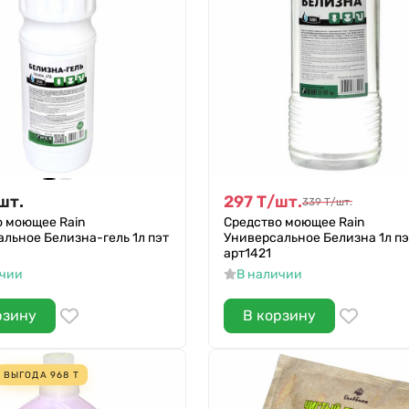
шт.
297
Т
/
шт.
339
Т
/
шт.
о моющее Rain
Средство моющее Rain
льное Белизна-гель 1л пэт
Универсальное Белизна 1л пэ
арт1421
ичии
В наличии
рзину
В корзину
ВЫГОДА
968
Т