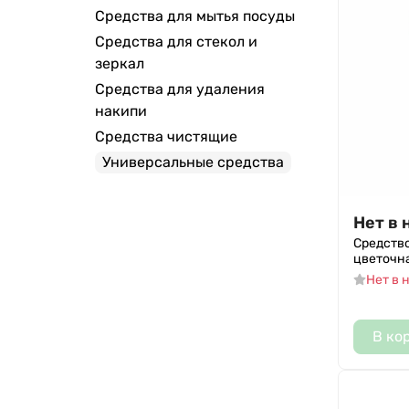
Средства для мытья посуды
ANT PRO
Средства для стекол и
Эко-Люкс
зеркал
Средства для удаления
накипи
Средства чистящие
Универсальные средства
Нет в 
Средство 
цветочна
Нет в 
В ко