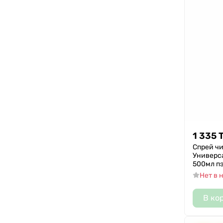
1 335
Спрей чи
Универс
500мл п
Нет в 
В ко