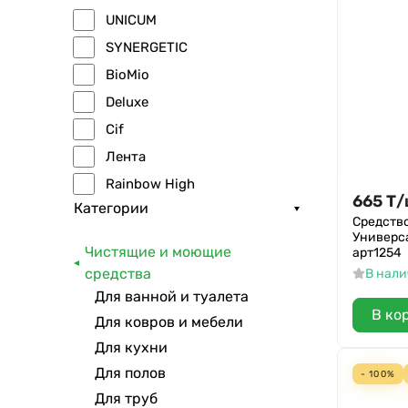
UNICUM
SYNERGETIC
BioMio
Deluxe
Cif
Лента
Rainbow High
665
Т
/
Категории
GRASS
Средств
Универса
ГлавБаня
Чистящие и моющие
арт1254
Трубочист
средства
В нал
Mr.Proper
Для ванной и туалета
В ко
Ника
Для ковров и мебели
Для кухни
Sailor Viking
Для полов
Ренессанс
- 100%
Для труб
МАМА ЗНАЕТ