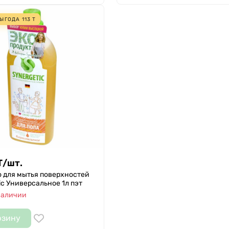
ЫГОДА
113
Т
Т
/
шт.
 для мытья поверхностей
ic Универсальное 1л пэт
наличии
рзину