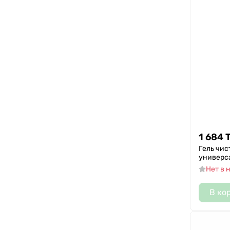
1 684
Гель чис
универс
Нет в 
В ко