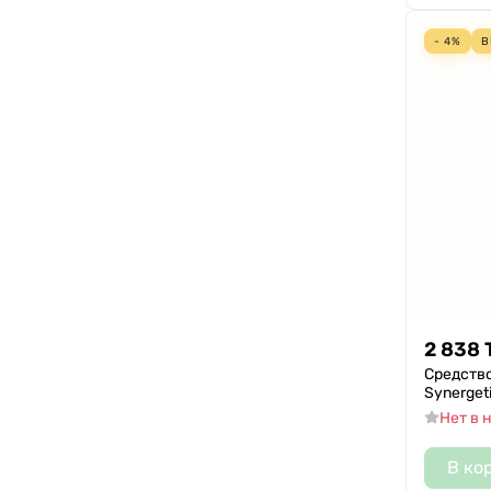
- 4%
В
2 838
Средство
Synerget
Нет в 
В ко