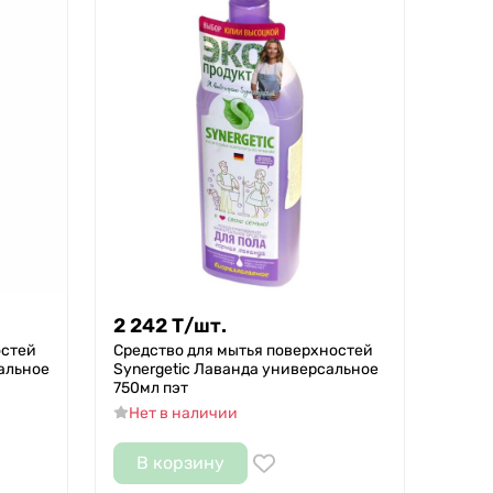
2 242
Т
/
шт.
остей
Средство для мытья поверхностей
альное
Synergetic Лаванда универсальное
750мл пэт
Нет в наличии
В корзину