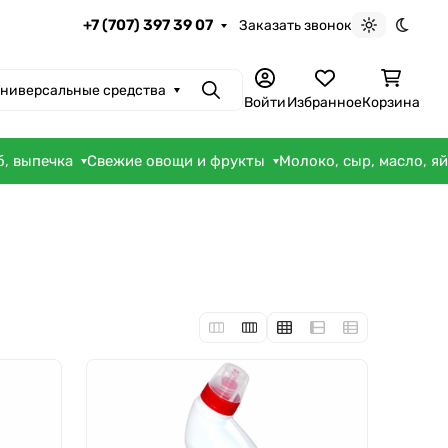
+7 (707) 397 39 07
Заказать звонок
Светлая те
Темна
ниверсальные средства
Поиск
Войти
Избранное
Корзина
б, выпечка
Свежие овощи и фрукты
Молоко, сыр, масло, я