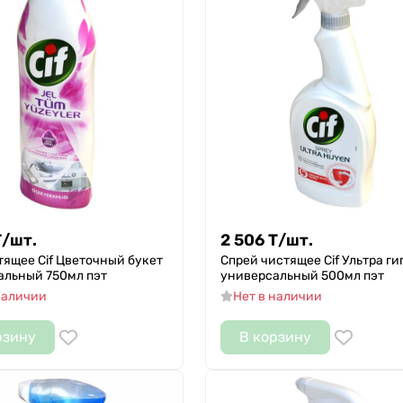
Т
/
шт.
2 506
Т
/
шт.
тящее Cif Цветочный букет
Спрей чистящее Cif Ультра ги
альный 750мл пэт
универсальный 500мл пэт
наличии
Нет в наличии
рзину
В корзину