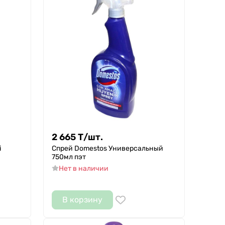
2 665
Т
/
шт.
i
Спрей Domestos Универсальный
750мл пэт
Нет в наличии
В корзину