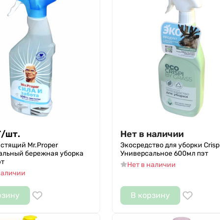
Т
/
шт.
Нет в наличии
стящий Mr.Proper
Экосредство для уборки Crisp
альный бережная уборка
Универсальное 600мл пэт
эт
Нет в наличии
наличии
рзину
В корзину