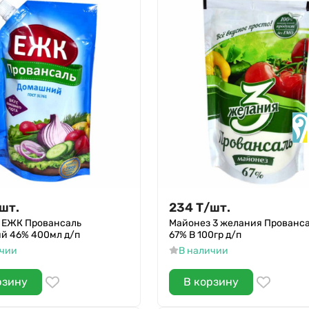
шт.
234
Т
/
шт.
 ЕЖК Провансаль
Майонез 3 желания Прованс
й 46% 400мл д/п
67% В 100гр д/п
ичии
В наличии
рзину
В корзину