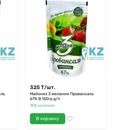
325
Т
/
шт.
аль
Майонез 3 желания Провансаль
67% В 150гр д/п
В наличии
В корзину