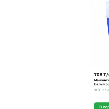
708
Т
/
Майонез
Белый 38
В нал
В ко