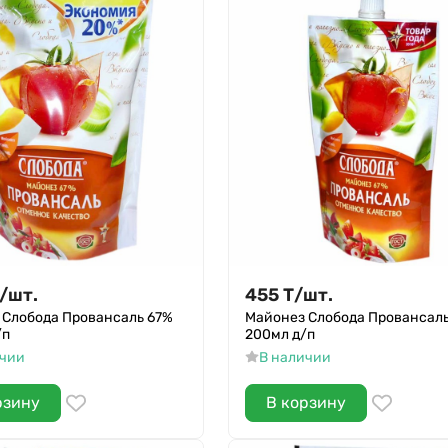
/
шт.
455
Т
/
шт.
 Слобода Провансаль 67%
Майонез Слобода Провансаль
/п
200мл д/п
ичии
В наличии
рзину
В корзину