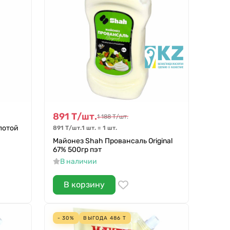
891
Т
/
шт.
1 188
Т
/
шт.
лотой
891
Т
/
шт.
1 шт.
=
1
шт.
Майонез Shah Провансаль Original
67% 500гр пэт
В наличии
В корзину
- 30%
ВЫГОДА
486
Т