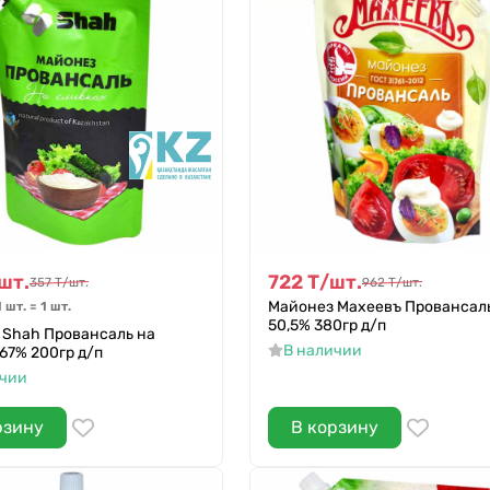
шт.
722
Т
/
шт.
357
Т
/
шт.
962
Т
/
шт.
Майонез Махеевъ Провансал
1 шт.
=
1
шт.
50,5% 380гр д/п
 Shah Провансаль на
В наличии
67% 200гр д/п
ичии
рзину
В корзину