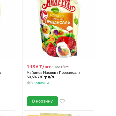
1 136
Т
/
шт.
1 622
Т
/
шт.
ь
Майонез Махеевъ Провансаль
50,5% 770гр д/п
В наличии
В корзину