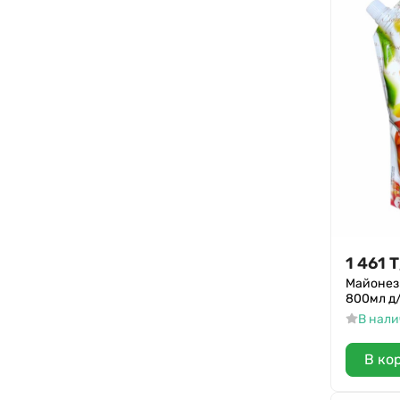
1 461
Т
Майонез
800мл д
В нал
В ко