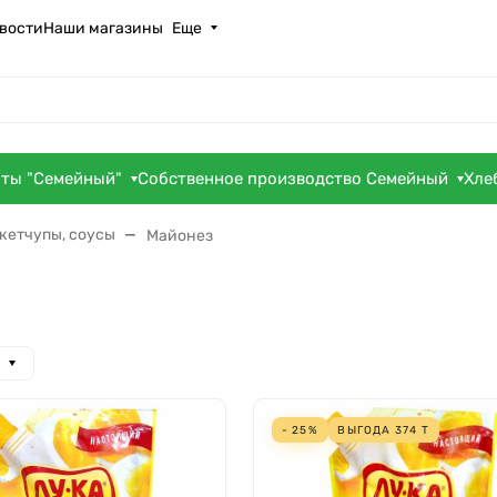
вости
Наши магазины
Еще
оты "Семейный"
Собственное производство Семейный
Хле
кетчупы, соусы
Майонез
- 25%
ВЫГОДА
374
Т