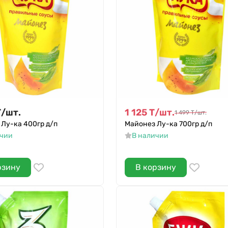
Т
/
шт.
1 125
Т
/
шт.
1 499
Т
/
шт.
Лу-ка 400гр д/п
Майонез Лу-ка 700гр д/п
ичии
В наличии
рзину
В корзину