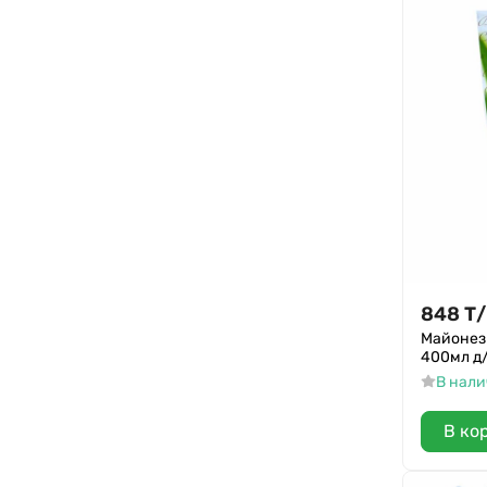
848
Т
/
Майонез
400мл д
В нал
В ко