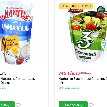
- 15%
ВЫГОДА
131
Т
шт.
746
Т
/
шт.
877
Т
/
шт.
 Махеевъ Провансаль
Майонез 3 желания Салатный
0гр д/п
д/п
ичии
В наличии
рзину
В корзину