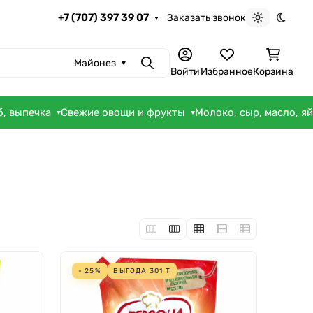
+7 (707) 397 39 07
Заказать звонок
Светлая те
Темна
Майонез
Поиск
Войти
Избранное
Корзина
б, выпечка
Свежие овощи и фрукты
Молоко, сыр, масло, я
- 25%
ВЫГОДА
301
Т