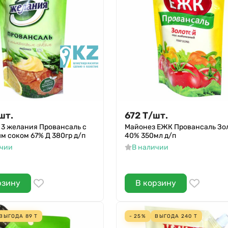
шт.
672
Т
/
шт.
 3 желания Провансаль с
Майонез ЕЖК Провансаль Зо
м соком 67% Д 380гр д/п
40% 350мл д/п
ичии
В наличии
рзину
В корзину
ВЫГОДА
89
Т
- 25%
ВЫГОДА
240
Т