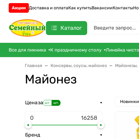
Акции
Доставка и оплата
Как купить
Вакансии
Контакты
Но
Каталог
Все для пикника
К праздничному столу
Линейка чист
Главная
Консервы, соусы, майонез
Майонезы, 
Майонез
Новинки
Цена
за
шт.
шт.
Бренд