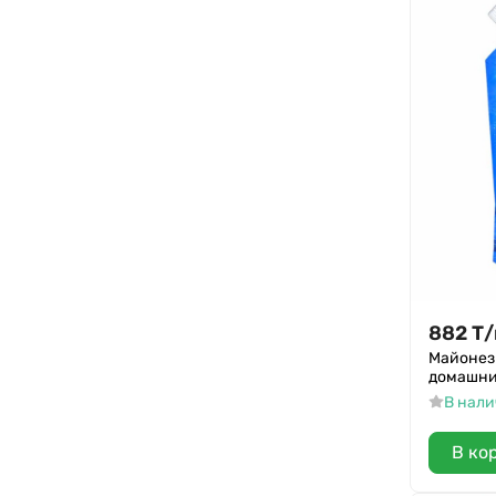
882
Т
/
Майонез
домашни
В нал
В ко