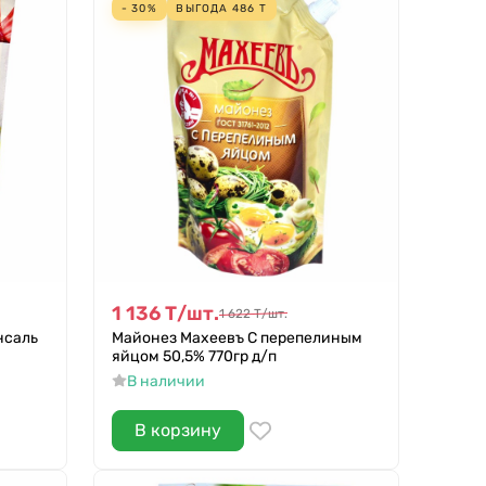
- 30%
ВЫГОДА
486
Т
1 136
Т
/
шт.
1 622
Т
/
шт.
нсаль
Майонез Махеевъ С перепелиным
яйцом 50,5% 770гр д/п
В наличии
В корзину