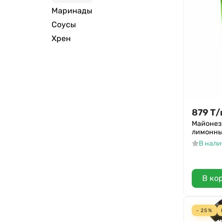
Маринады
Камако
Соусы
Лу-ка
Хрен
Shah
879
Т
/
Майонез
лимонны
В нал
В ко
- 25%