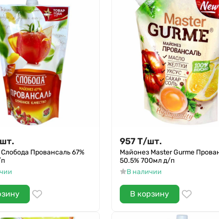
шт.
957
Т
/
шт.
 Слобода Провансаль 67%
Майонез Master Gurme Прова
/п
50.5% 700мл д/п
ичии
В наличии
рзину
В корзину