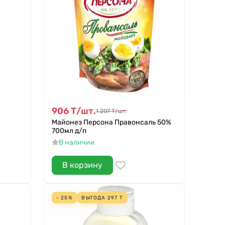
906
Т
/
шт.
1 207
Т
/
шт.
Майонез Персона Правонсаль 50%
700мл д/п
В наличии
В корзину
- 25%
ВЫГОДА
297
Т