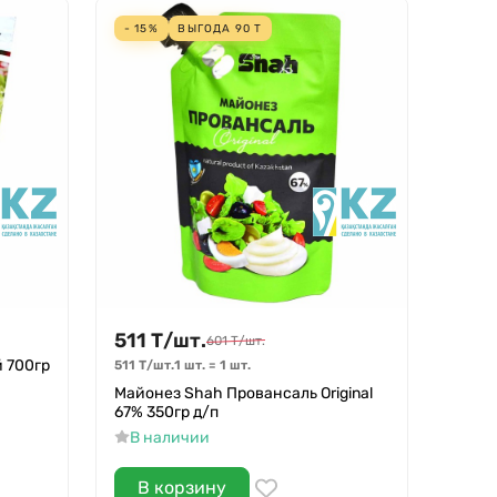
- 15%
ВЫГОДА
90
Т
511
Т
/
шт.
601
Т
/
шт.
 700гр
511
Т
/
шт.
1 шт.
=
1
шт.
Майонез Shah Провансаль Original
67% 350гр д/п
В наличии
В корзину