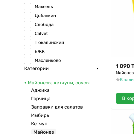
Махеевъ
Добавкин
Слобода
Calvet
Тюкалинский
ЕЖК
Масленково
1 090
Категории
3 желания
Майонез 
HEINZ
В нал
Майонезы, кетчупы, соусы
Mr.Ricco
Аджика
Персона
В ко
Горчица
Молком
Заправки для салатов
Московский
Имбирь
АВС
Кетчуп
Майонез
Чудесница