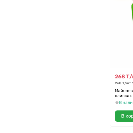
268
Т
/
268
Т
/
шт.
Майонез
сливках 
В нал
В ко