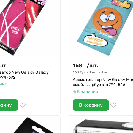
шт.
168
Т
/
шт.
атор New Galaxy Galaxy
168
Т
/
шт.
1 шт.
=
1
шт.
794-392
Ароматизатор New Galaxy Мо
ичии
смайлы арбуз арт794-546
В наличии
рзину
В корзину