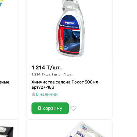
1 214
Т
/
шт.
1 214
Т
/
шт.
1 шт.
=
1
шт.
дные
Химчистка салона Рокот 500мл
арт727-183
В наличии
В корзину