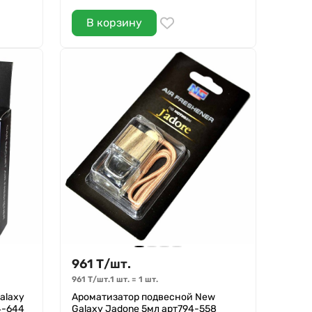
В корзину
961
Т
/
шт.
961
Т
/
шт.
1 шт.
=
1
шт.
alaxy
Ароматизатор подвесной New
4-644
Galaxy Jadone 5мл арт794-558