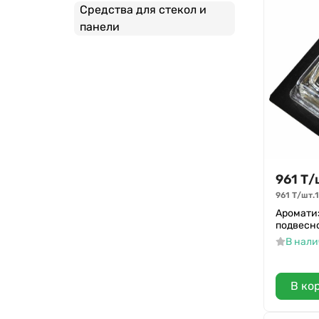
Средства для стекол и
Joker
панели
Real Fresh
Auto Lux
Dr.Marcus
Fra Grance
NEW GALAXY
Avto Lux
Delta
961
Т
/
961
Т
/
шт.
1
Ароматиз
подвесно
В нал
В ко