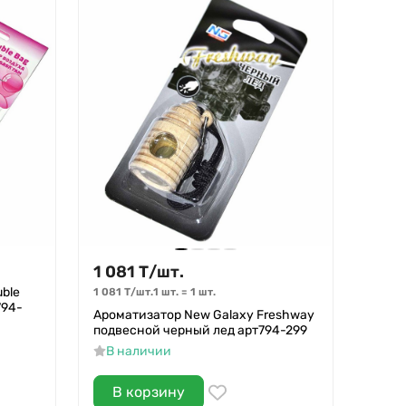
1 081
Т
/
шт.
ble
1 081
Т
/
шт.
1 шт.
=
1
шт.
794-
Ароматизатор New Galaxy Freshway
подвесной черный лед арт794-299
В наличии
В корзину