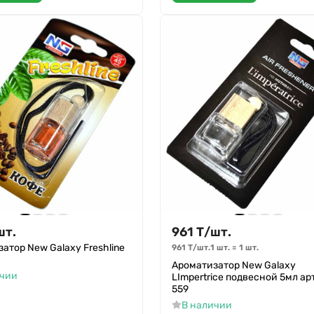
шт.
961
Т
/
шт.
атор New Galaxy Freshline
961
Т
/
шт.
1 шт.
=
1
шт.
Ароматизатор New Galaxy
ичии
LImpertrice подвесной 5мл ар
559
В наличии