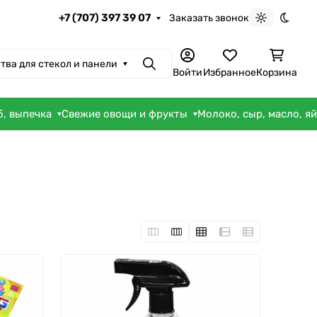
+7 (707) 397 39 07
Заказать звонок
Светлая те
Темна
тва для стекол и панели
Поиск
Войти
Избранное
Корзина
б, выпечка
Свежие овощи и фрукты
Молоко, сыр, масло, я