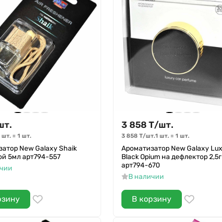
шт.
3 858
Т
/
шт.
 шт.
=
1
шт.
3 858
Т
/
шт.
1 шт.
=
1
шт.
атор New Galaxy Shaik
Ароматизатор New Galaxy Lux
й 5мл арт794-557
Black Opium на дефлектор 2,5г
арт794-670
ичии
В наличии
рзину
В корзину