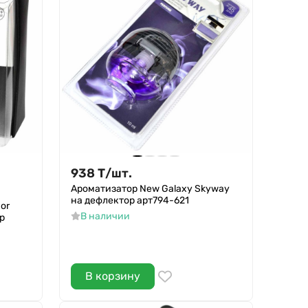
938
Т
/
шт.
Ароматизатор New Galaxy Skyway
на дефлектор арт794-621
or
В наличии
р
В корзину