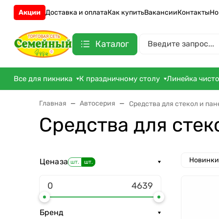
Акции
Доставка и оплата
Как купить
Вакансии
Контакты
Но
Каталог
Все для пикника
К праздничному столу
Линейка чист
Главная
Автосерия
Средства для стекол и пан
Средства для стек
Новинки
Цена
за
шт.
шт.
Бренд