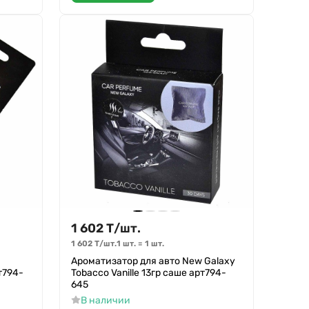
1 602
Т
/
шт.
1 602
Т
/
шт.
1 шт.
=
1
шт.
Ароматизатор для авто New Galaxy
т794-
Tobacco Vanille 13гр саше арт794-
645
В наличии