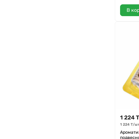
В ко
1 224
1 224
Т
/
шт
Ароматиз
подвесно