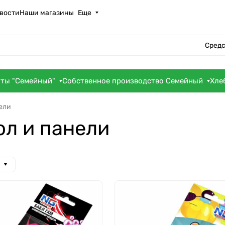
вости
Наши магазины
Еще
Средс
оты "Семейный"
Собственное производство Семейный
Хле
ели
ол и панели