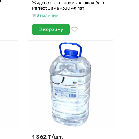
з
Жидкость стеклоомывающая Rain
Perfect Зима -30С 4л пэт
В наличии
В корзину
1 362
Т
/
шт.