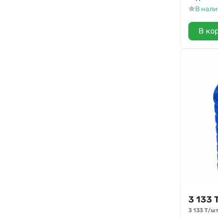
В нал
В ко
3 133
3 133
Т
/
шт