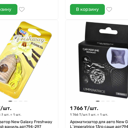
рзину
В корзину
Т
/
шт.
1 766
Т
/
шт.
.
1 шт.
=
1
шт.
1 766
Т
/
шт.
1 шт.
=
1
шт.
атор New Galaxy Freshway
Ароматизатор для авто New G
й ваниль арт794-297
L`imperatrice 13гр саше арт79