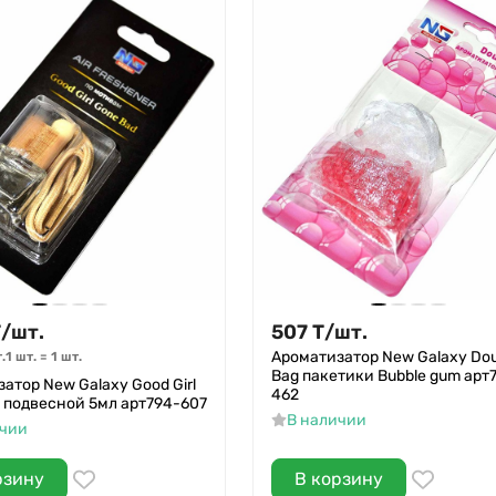
Т
/
шт.
507
Т
/
шт.
Ароматизатор New Galaxy Dou
.
1 шт.
=
1
шт.
Bag пакетики Bubble gum арт
атор New Galaxy Good Girl
462
 подвесной 5мл арт794-607
В наличии
ичии
рзину
В корзину