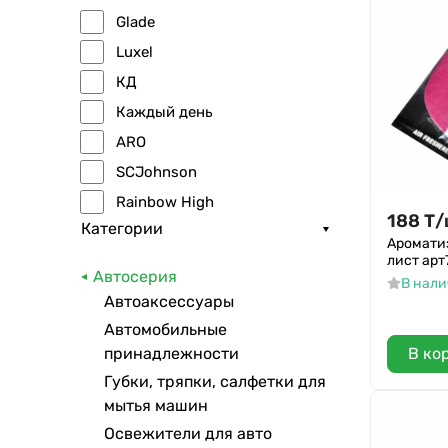
Glade
Luxel
КД
Каждый день
ARO
SCJohnson
Rainbow High
188
Т
/
Категории
GRASS
Ароматиз
лист арт
Ашан
Автосерия
В нал
Johnson
Автоаксессуары
Lilac
Автомобильные
Areon
В ко
принадлежности
Губки, тряпки, салфетки для
ALA2022
мытья машин
Чистолюб
Освежители для авто
DELISS