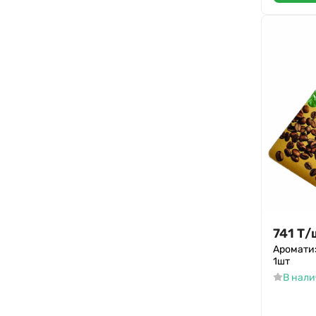
741
Т
/
Ароматиз
1шт
В нал