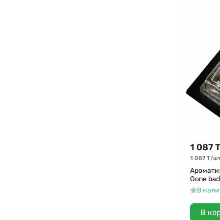
1 087
1 087
Т
/
шт
Ароматиз
Gone bad
В нал
В ко