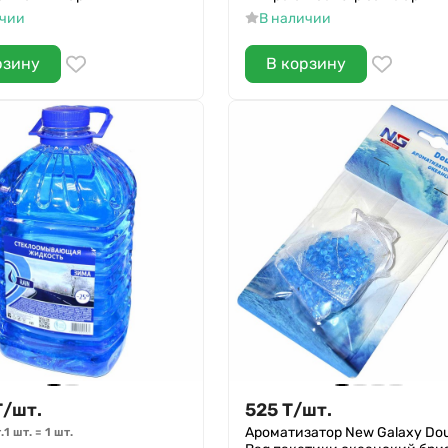
ичии
В наличии
рзину
В корзину
Т
/
шт.
525
Т
/
шт.
Ароматизатор New Galaxy Dou
.
1 шт.
=
1
шт.