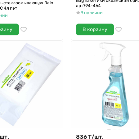
Bag пакетики океанский бри
ь стеклоомывающая Rain
арт794-464
С 4л пэт
В наличии
ичии
рзину
В корзину
шт.
836
Т
/
шт.