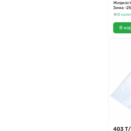
Жидкост
Зима -25
В нал
В ко
403
Т
/