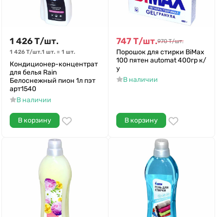
1 426
Т
/
шт.
747
Т
/
шт.
970
Т
/
шт.
Порошок для стирки BiMax
1 426
Т
/
шт.
1 шт.
=
1
шт.
100 пятен аutomat 400гр к/
Кондиционер-концентрат
у
для белья Rain
В наличии
Белоснежный пион 1л пэт
арт1540
В наличии
В корзину
В корзину