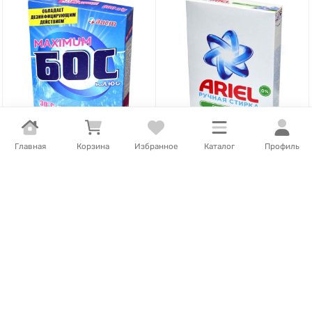
Главная
Корзина
Избранное
Каталог
Профиль
1 536
Т
/
шт.
786
Т
/
шт.
Отбеливатель Бос-плюс
Порошок для стирки Ariel
Maximum 600гр ф/п
Горный родник ручная
стирка 450гр к/у
В наличии
В наличии
В корзину
В корзину
- 12%
ВЫГОДА
359
Т