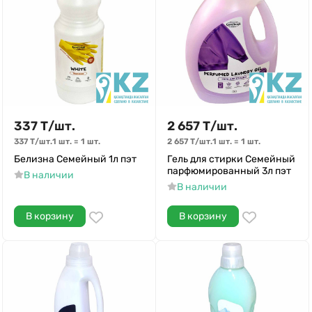
337
Т
/
шт.
2 657
Т
/
шт.
337
Т
/
шт.
1 шт.
=
1
шт.
2 657
Т
/
шт.
1 шт.
=
1
шт.
Белизна Семейный 1л пэт
Гель для стирки Семейный
парфюмированный 3л пэт
В наличии
В наличии
В корзину
В корзину