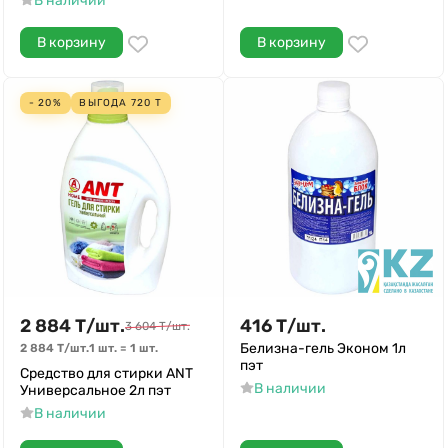
В наличии
В корзину
В корзину
- 20%
ВЫГОДА
720
Т
2 884
Т
/
шт.
416
Т
/
шт.
3 604
Т
/
шт.
Белизна-гель Эконом 1л
2 884
Т
/
шт.
1 шт.
=
1
шт.
пэт
Средство для стирки ANT
В наличии
Универсальное 2л пэт
В наличии