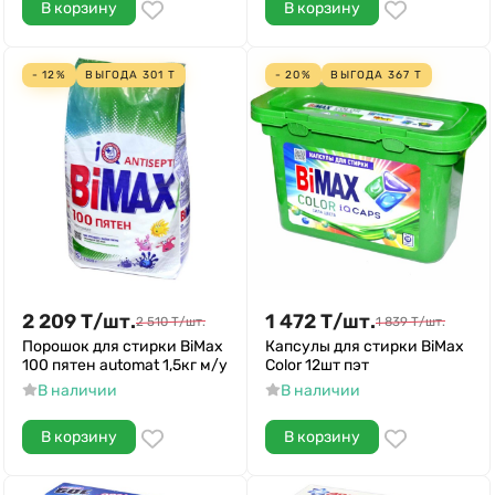
В корзину
В корзину
- 12%
ВЫГОДА
301
Т
- 20%
ВЫГОДА
367
Т
2 209
Т
/
шт.
1 472
Т
/
шт.
2 510
Т
/
шт.
1 839
Т
/
шт.
Порошок для стирки BiMax
Капсулы для стирки BiMax
100 пятен аutomat 1,5кг м/у
Color 12шт пэт
В наличии
В наличии
В корзину
В корзину