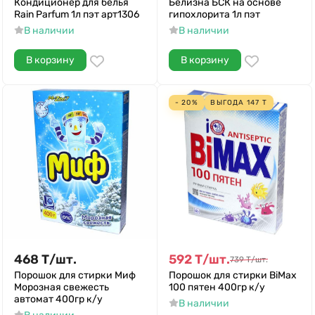
Кондиционер для белья
Белизна БСК на основе
Rain Parfum 1л пэт арт1306
гипохлорита 1л пэт
В наличии
В наличии
В корзину
В корзину
- 20%
ВЫГОДА
147
Т
468
Т
/
шт.
592
Т
/
шт.
739
Т
/
шт.
Порошок для стирки Миф
Порошок для стирки BiMax
Морозная свежесть
100 пятен 400гр к/у
автомат 400гр к/у
В наличии