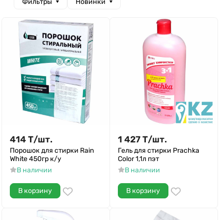
Фильтры
Новинки
414
Т
/
шт.
1 427
Т
/
шт.
Порошок для стирки Rain
Гель для стирки Prachka
White 450гр к/у
Color 1,1л пэт
В наличии
В наличии
В корзину
В корзину