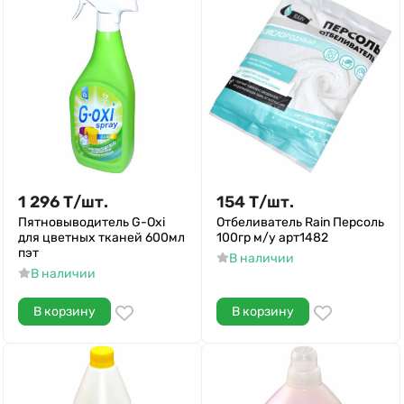
1 296
Т
/
шт.
154
Т
/
шт.
Пятновыводитель G-Oxi
Отбеливатель Rain Персоль
для цветных тканей 600мл
100гр м/у арт1482
пэт
В наличии
В наличии
В корзину
В корзину