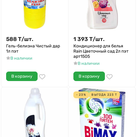
588
Т
/
шт.
1 393
Т
/
шт.
Гель-белизна Чистый дар
Кондиционер для белья
1л пэт
Rain Цветочный сад 2л пэт
арт1505
В наличии
В наличии
В корзину
В корзину
- 23%
ВЫГОДА
223
Т