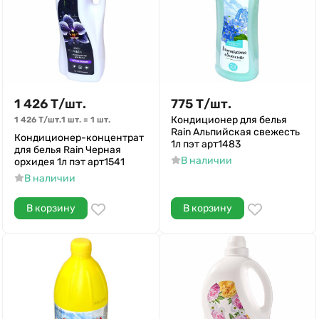
1 426
Т
/
шт.
775
Т
/
шт.
Кондиционер для белья
1 426
Т
/
шт.
1 шт.
=
1
шт.
Rain Альпийская свежесть
Кондиционер-концентрат
1л пэт арт1483
для белья Rain Черная
В наличии
орхидея 1л пэт арт1541
В наличии
В корзину
В корзину