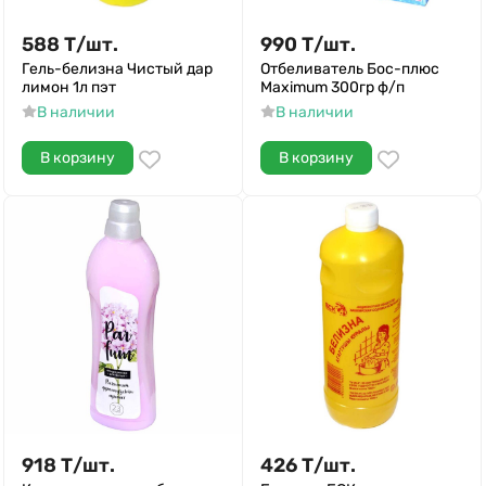
588
Т
/
шт.
990
Т
/
шт.
Гель-белизна Чистый дар
Отбеливатель Бос-плюс
лимон 1л пэт
Maximum 300гр ф/п
В наличии
В наличии
В корзину
В корзину
918
Т
/
шт.
426
Т
/
шт.