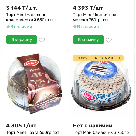
3 144
Т
/
шт.
4 393
Т
/
шт.
Торт Mirel Наполеон
Торт Mirel Черничное
классический 550гр пэт
молоко 750гр пэт
В наличии
В наличии
В корзину
В корзину
- 100%
ВЫГОДА
2 400
Т
4 306
Т
/
шт.
Нет в наличии
Торт Mirel Прага 660гр пэт
Торт Мой Сливочный 750гр