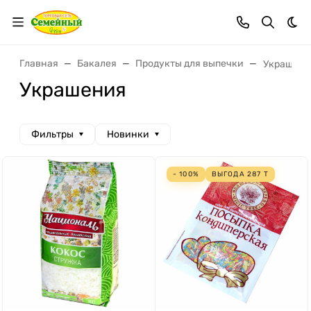
Тем
Главная
Бакалея
Продукты для выпечки
Украшени
Украшения
Фильтры
Новинки
- 100%
ВЫГОДА
287
Т