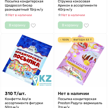
Посыпка кондитерская
Стружка кокосовая
Щедросол бисер
Арикон в ассортименте
разноцветный 15гр м/у
40гр м/у
Нет в наличии
Нет в наличии
В корзину
В корзину
- 100%
ВЫГОДА
53
Т
310
Т
/
шт.
Нет в наличии
Конфетти Asyl в
Посыпка кондитерская
ассортименте фигурки
Preston Радуга-вермишель
50гр м/у
7гр м/у