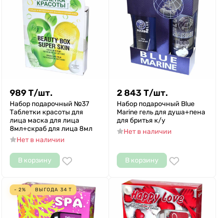
989
Т
/
шт.
2 843
Т
/
шт.
Набор подарочный №37
Набор подарочный Blue
Таблетки красоты для
Marine гель для душа+пена
лица маска для лица
для бритья к/у
8мл+скраб для лица 8мл
Нет в наличии
Нет в наличии
В корзину
В корзину
- 2%
ВЫГОДА
34
Т