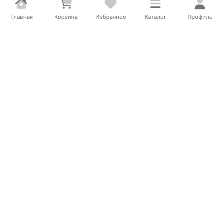
Главная
Корзина
Избранное
Каталог
Профиль
3 515
Т
/
шт.
1 948
Т
/
шт.
Набор подарочный Petite
Набор подарочный
Belle Малиновый смузи
Compliment Delicious Beauty
шампунь+гель для
Shake пена для ванны
душа+магнитная
250мл+мочалка
фоторамка к/у
Нет в наличии
Нет в наличии
В корзину
В корзину