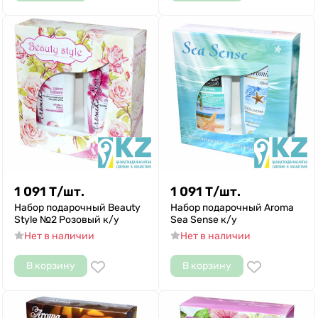
1 091
Т
/
шт.
1 091
Т
/
шт.
Набор подарочный Beauty
Набор подарочный Aroma
Style №2 Розовый к/у
Sea Sense к/у
Нет в наличии
Нет в наличии
В корзину
В корзину