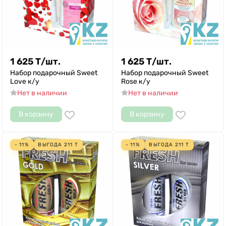
1 625
Т
/
шт.
1 625
Т
/
шт.
Набор подарочный Sweet
Набор подарочный Sweet
Love к/у
Rose к/у
Нет в наличии
Нет в наличии
В корзину
В корзину
- 11%
ВЫГОДА
211
Т
- 11%
ВЫГОДА
211
Т