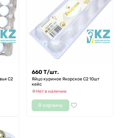
660
Т
/
шт.
вья С2
Яйцо куриное Якорское С2 10шт
кейс
Нет в наличии
В корзину