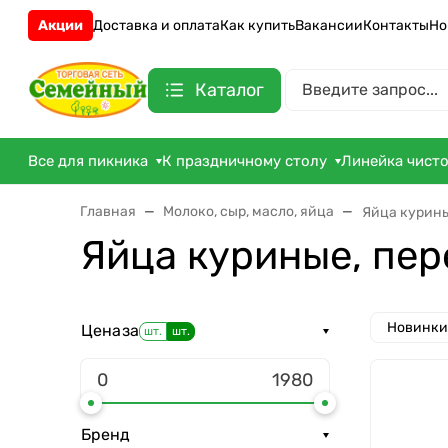
Акции
Доставка и оплата
Как купить
Вакансии
Контакты
Но
Каталог
Все для пикника
К праздничному столу
Линейка чист
Главная
Молоко, сыр, масло, яйца
Яйца курин
Яйца куриные, пе
Новинки
Цена
за
шт.
шт.
Бренд