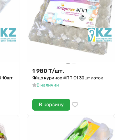
1 980
Т
/
шт.
0 10шт
Яйцо куриное #ПП С1 30шт лоток
В наличии
В корзину