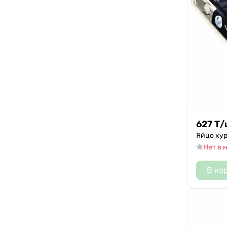
627
Т
/
Яйцо кур
Нет в 
В ко