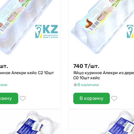
шт.
740
Т
/
шт.
иное Алекри кейс С2 10шт
Яйцо куриное Алекри из дер
С0 10шт кейс
ичии
В наличии
рзину
В корзину