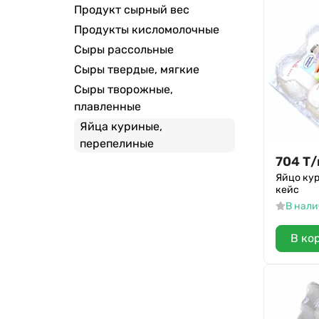
Продукт сырный вес
Продукты кисломолочные
Сыры рассольные
Сыры твердые, мягкие
Сыры творожные,
плавленные
Яйца куриные,
перепелиные
704
Т
/
Яйцо кур
кейс
В нал
В ко