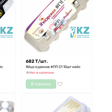
682
Т
/
шт.
йс
Яйцо куриное #ПП С1 10шт кейс
Нет в наличии
В корзину