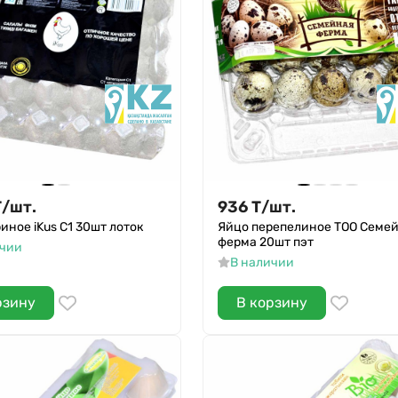
Т
/
шт.
936
Т
/
шт.
иное iKus С1 30шт лоток
Яйцо перепелиное ТОО Семе
ферма 20шт пэт
ичии
В наличии
рзину
В корзину