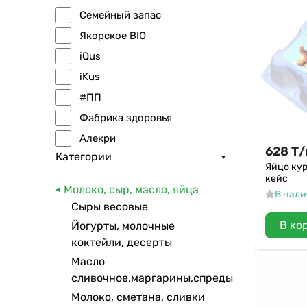
Семейный запас
Якорское BIO
iQus
iKus
#ПП
Фабрика здоровья
Алекри
628
Т
/
Категории
ИП Дмитриев
Яйцо кур
кейс
Курочка Ряба
Молоко, сыр, масло, яйца
В нал
Птичий двор
Сыры весовые
Якорское
В ко
Йогурты, молочные
ИП Семейная ферма
коктейли, десерты
Масло
сливочное,маргарины,спреды
Молоко, сметана, сливки