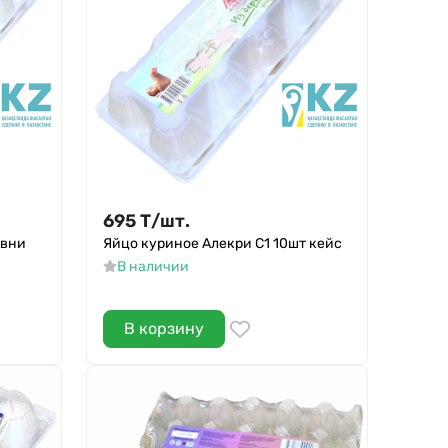
695
Т
/
шт.
евни
Яйцо куриное Алекри С1 10шт кейс
В наличии
В корзину