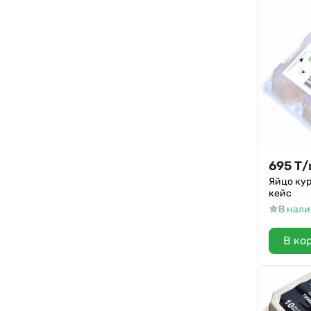
695
Т
/
Яйцо ку
кейс
В нал
В ко