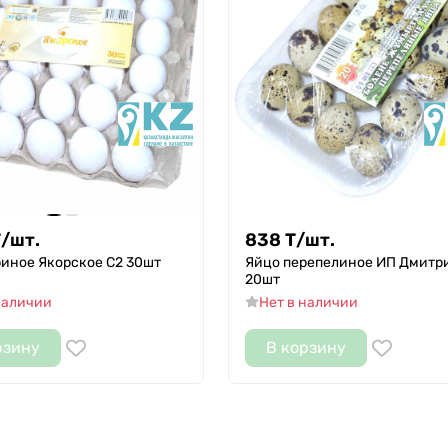
Т
/
шт.
838
Т
/
шт.
риное Якорское С2 30шт
Яйцо перепелиное ИП Дмитр
20шт
наличии
Нет в наличии
рзину
В корзину