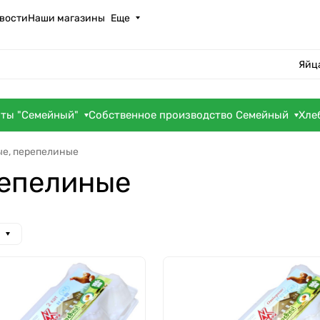
вости
Наши магазины
Еще
Яйц
оты "Семейный"
Собственное производство Семейный
Хле
ые, перепелиные
репелиные