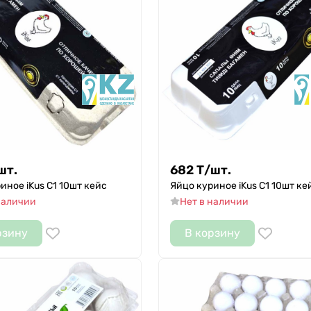
шт.
682
Т
/
шт.
иное iKus С1 10шт кейс
Яйцо куриное iKus С1 10шт ке
наличии
Нет в наличии
рзину
В корзину