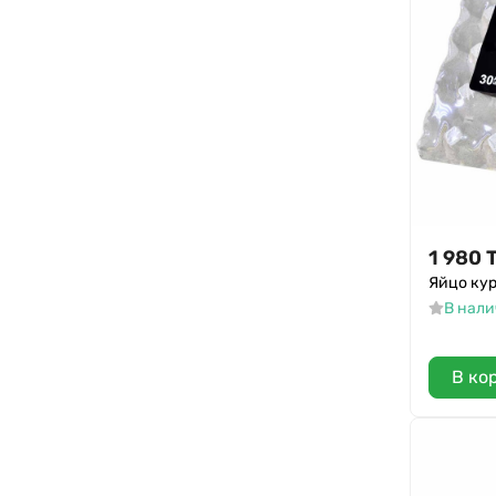
1 980
Яйцо кур
В нал
В ко