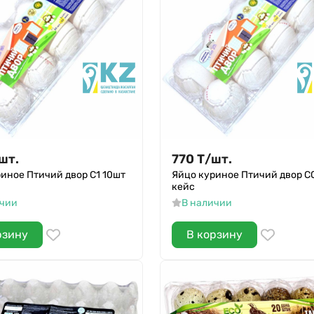
шт.
770
Т
/
шт.
иное Птичий двор С1 10шт
Яйцо куриное Птичий двор С
кейс
ичии
В наличии
рзину
В корзину