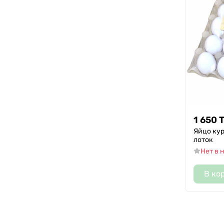
1 650
Яйцо ку
лоток
Нет в 
В ко