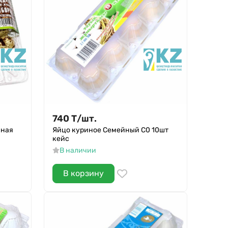
740
Т
/
шт.
йная
Яйцо куриное Семейный С0 10шт
кейс
В наличии
В корзину