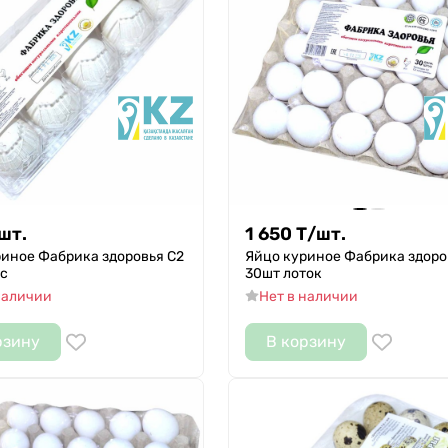
шт.
1 650
Т
/
шт.
риное Фабрика здоровья С2
Яйцо куриное Фабрика здоро
йс
30шт лоток
наличии
Нет в наличии
рзину
В корзину