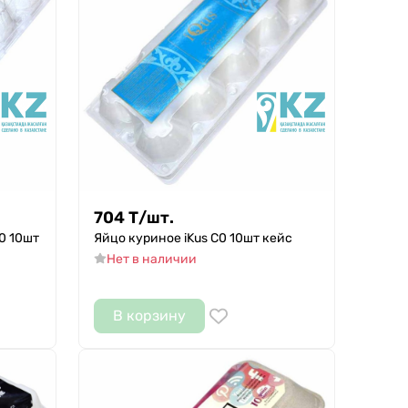
704
Т
/
шт.
0 10шт
Яйцо куриное iKus С0 10шт кейс
Нет в наличии
В корзину