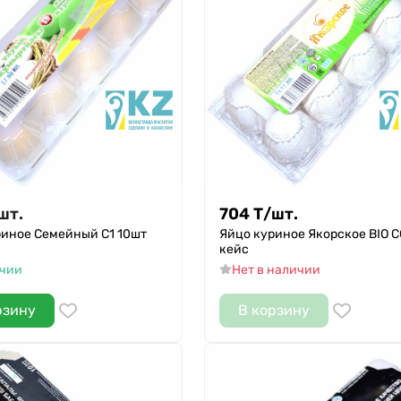
шт.
704
Т
/
шт.
риное Семейный С1 10шт
Яйцо куриное Якорское BIO С
кейс
ичии
Нет в наличии
рзину
В корзину