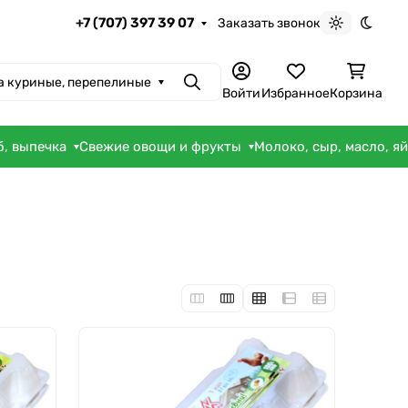
+7 (707) 397 39 07
Заказать звонок
Светлая те
Темна
а куриные, перепелиные
Поиск
Войти
Избранное
Корзина
б, выпечка
Свежие овощи и фрукты
Молоко, сыр, масло, я