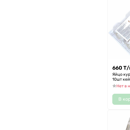
660
Т
/
Яйцо ку
10шт ке
Нет в 
В ко