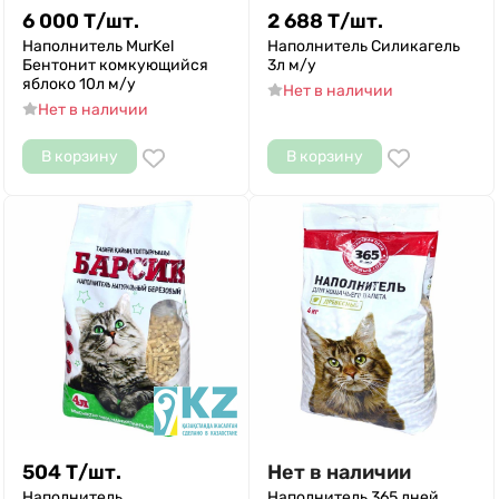
6 000
Т
/
шт.
2 688
Т
/
шт.
Наполнитель MurKel
Наполнитель Силикагель
Бентонит комкующийся
3л м/у
яблоко 10л м/у
Нет в наличии
Нет в наличии
В корзину
В корзину
504
Т
/
шт.
Нет в наличии
Наполнитель
Наполнитель 365 дней