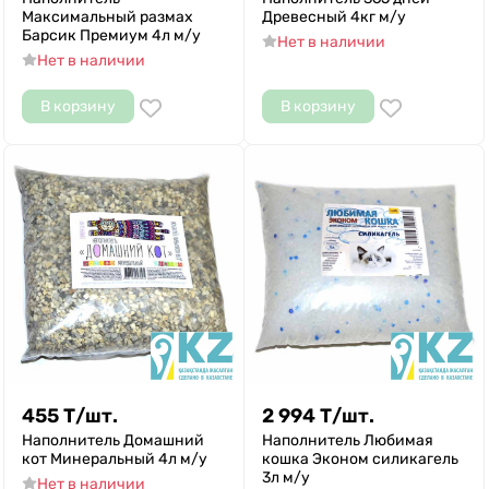
Максимальный размах
Древесный 4кг м/у
Барсик Премиум 4л м/у
Нет в наличии
Нет в наличии
В корзину
В корзину
455
Т
/
шт.
2 994
Т
/
шт.
Наполнитель Домашний
Наполнитель Любимая
кот Минеральный 4л м/у
кошка Эконом силикагель
3л м/у
Нет в наличии