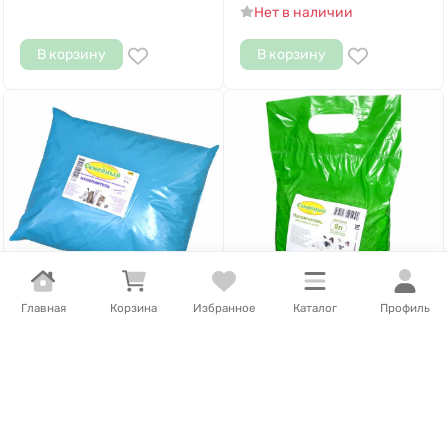
Нет в наличии
В корзину
В корзину
Главная
Корзина
Избранное
Каталог
Профиль
654
Т
/
шт.
1 043
Т
/
шт.
Наполнитель Семейный
Наполнитель Семейный
Впитывающий 4л м/у
Лесной 8л м/у
Нет в наличии
Нет в наличии
В корзину
В корзину