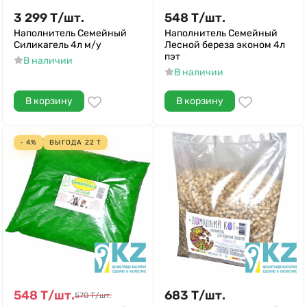
3 299
Т
/
шт.
548
Т
/
шт.
Наполнитель Семейный
Наполнитель Семейный
Силикагель 4л м/у
Лесной береза эконом 4л
пэт
В наличии
В наличии
В корзину
В корзину
- 4%
ВЫГОДА
22
Т
548
Т
/
шт.
683
Т
/
шт.
570
Т
/
шт.