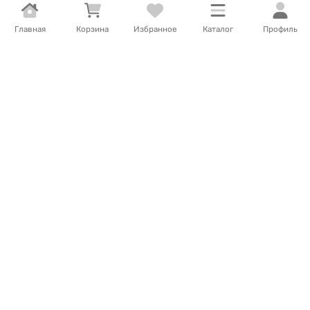
Главная
Корзина
Избранное
Каталог
Профиль
3 960
Т
/
шт.
Нет в наличии
Игрушка мягкая Кот в
3 960
Т
/
шт.
1 шт.
=
1
шт.
полоску №36
Игрушка мягкая Мишка с
Нет в наличии
лентой №4
В наличии
В корзину
В корзину