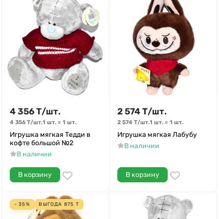
4 356
Т
/
шт.
2 574
Т
/
шт.
4 356
Т
/
шт.
1 шт.
=
1
шт.
2 574
Т
/
шт.
1 шт.
=
1
шт.
Игрушка мягкая Тедди в
Игрушка мягкая Лабубу
кофте большой №2
В наличии
В наличии
В корзину
В корзину
- 35%
ВЫГОДА
875
Т