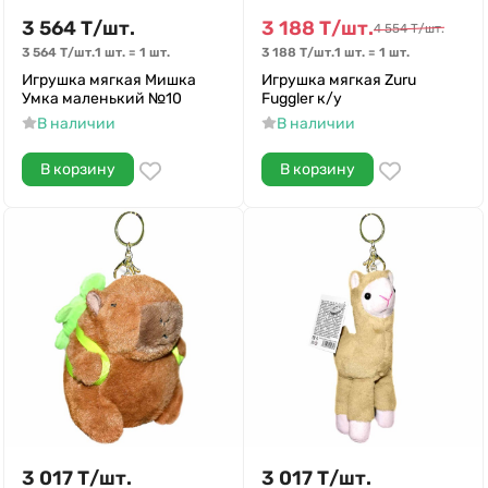
3 564
Т
/
шт.
3 188
Т
/
шт.
4 554
Т
/
шт.
3 564
Т
/
шт.
1 шт.
=
1
шт.
3 188
Т
/
шт.
1 шт.
=
1
шт.
Игрушка мягкая Мишка
Игрушка мягкая Zuru
Умка маленький №10
Fuggler к/у
В наличии
В наличии
В корзину
В корзину
3 017
Т
/
шт.
3 017
Т
/
шт.