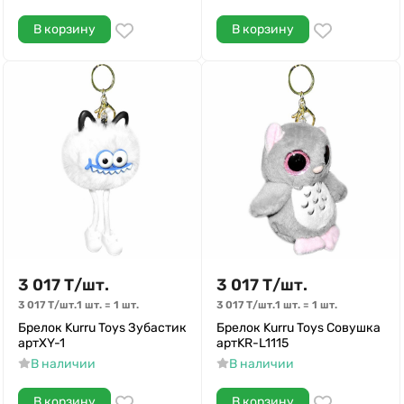
В корзину
В корзину
3 017
Т
/
шт.
3 017
Т
/
шт.
3 017
Т
/
шт.
1 шт.
=
1
шт.
3 017
Т
/
шт.
1 шт.
=
1
шт.
Брелок Kurru Toys Зубастик
Брелок Kurru Toys Совушка
артXY-1
артKR-L1115
В наличии
В наличии
В корзину
В корзину