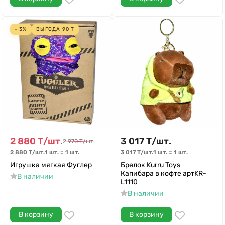
- 3%
ВЫГОДА
90
Т
2 880
Т
/
шт.
3 017
Т
/
шт.
2 970
Т
/
шт.
2 880
Т
/
шт.
1 шт.
=
1
шт.
3 017
Т
/
шт.
1 шт.
=
1
шт.
Игрушка мягкая Фуглер
Брелок Kurru Toys
Капибара в кофте артKR-
В наличии
L1110
В наличии
В корзину
В корзину