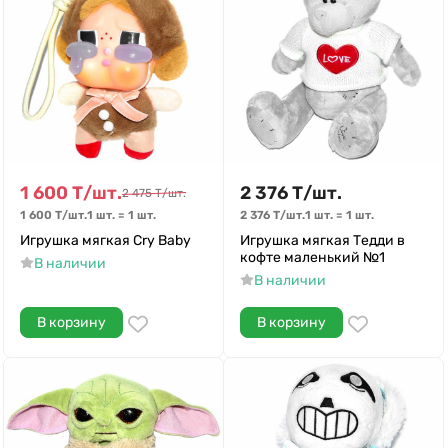
1 600
Т
/
шт.
2 376
Т
/
шт.
2 475
Т
/
шт.
1 600
Т
/
шт.
1 шт.
=
1
шт.
2 376
Т
/
шт.
1 шт.
=
1
шт.
Игрушка мягкая Cry Baby
Игрушка мягкая Тедди в
кофте маленький №1
В наличии
В наличии
В корзину
В корзину