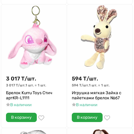
3 017
Т
/
шт.
594
Т
/
шт.
3 017
Т
/
шт.
1 шт.
=
1
шт.
594
Т
/
шт.
1 шт.
=
1
шт.
Брелок Kurru Toys Стич
Игрушка мягкая Зайка с
артKR-L1111
пайетками брелок №67
В наличии
В наличии
В корзину
В корзину