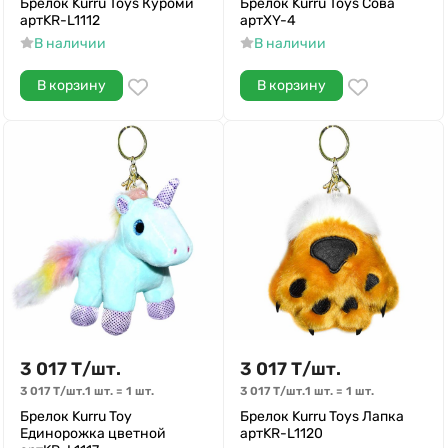
Брелок Kurru Toys Куроми
Брелок Kurru Toys Сова
артKR-L1112
артXY-4
В наличии
В наличии
В корзину
В корзину
3 017
Т
/
шт.
3 017
Т
/
шт.
3 017
Т
/
шт.
1 шт.
=
1
шт.
3 017
Т
/
шт.
1 шт.
=
1
шт.
Брелок Kurru Toy
Брелок Kurru Toys Лапка
Единорожка цветной
артKR-L1120