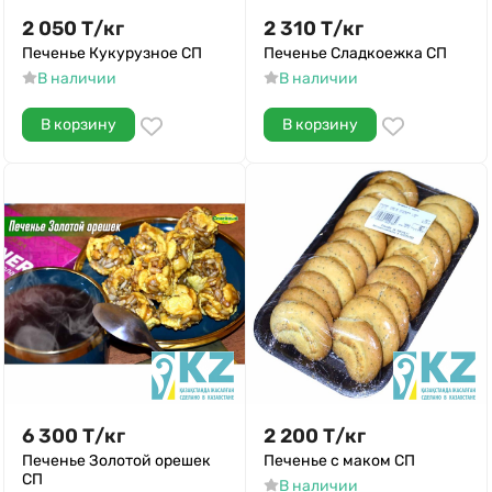
2 050
Т
/
кг
2 310
Т
/
кг
Печенье Кукурузное СП
Печенье Сладкоежка СП
В наличии
В наличии
В корзину
В корзину
6 300
Т
/
кг
2 200
Т
/
кг
Печенье Золотой орешек
Печенье с маком СП
СП
В наличии