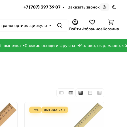
+7 (707) 397 39 07
Заказать звонок
Светлая те
Темна
 транспортиры, циркули
Поиск
Войти
Избранное
Корзина
б, выпечка
Свежие овощи и фрукты
Молоко, сыр, масло, я
- 9%
ВЫГОДА
26
Т