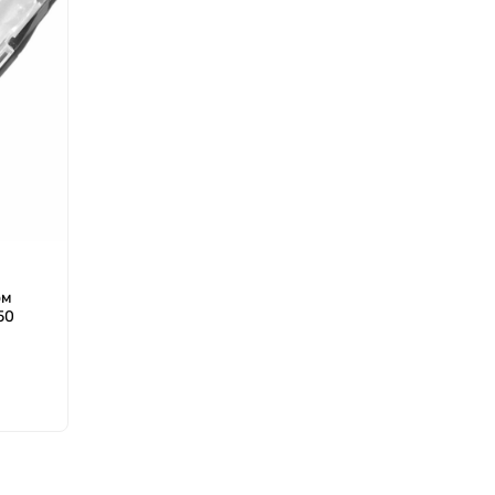
ом
50