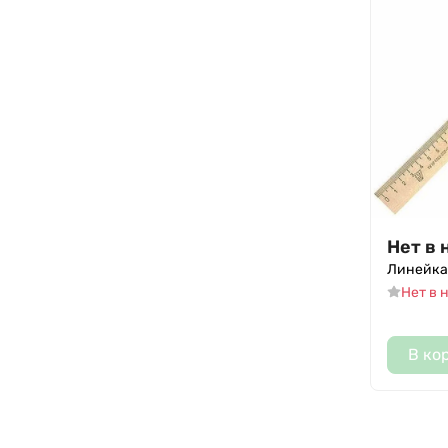
Нет в 
Линейка
Нет в 
В ко