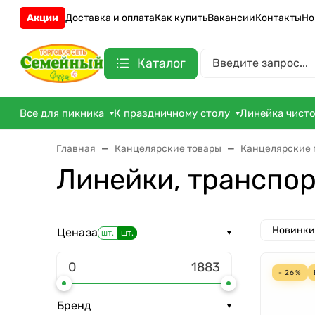
Акции
Доставка и оплата
Как купить
Вакансии
Контакты
Но
Каталог
Все для пикника
К праздничному столу
Линейка чист
Главная
Канцелярские товары
Канцелярские
Линейки, транспор
Новинки
Цена
за
шт.
шт.
- 26%
Бренд