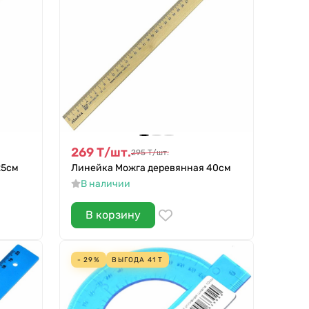
269
Т
/
шт.
295
Т
/
шт.
25см
Линейка Можга деревянная 40см
В наличии
В корзину
- 29%
ВЫГОДА
41
Т