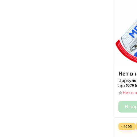
Нет в 
Циркуль 
арт19751
Нет в 
В ко
- 100%