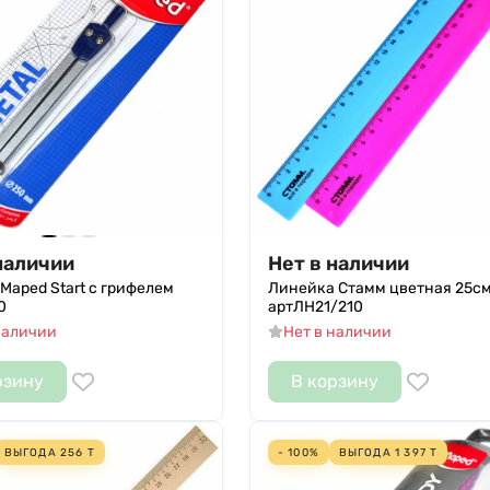
наличии
Нет в наличии
Maped Start с грифелем
Линейка Стамм цветная 25с
0
артЛН21/210
наличии
Нет в наличии
рзину
В корзину
ВЫГОДА
256
Т
- 100%
ВЫГОДА
1 397
Т