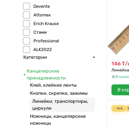
Devente
Attomex
Erich Krause
Стамм
Professional
ALK2022
Категории
146
Т
/
Линейка
Канцелярские
В нал
принадлежности
Клей, клейкие ленты
В ко
Кнопки, скрепки, зажимы
Линейки, транспортиры,
циркули
- 15%
Ножницы, канцелярские
ножницы