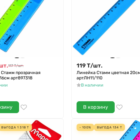
шт.
119
Т
/
шт.
117
Т
/
шт.
 Стамм прозрачная
Линейка Стамм цветная 20с
16см арт897318
артЛН11/110
ичии
В наличии
рзину
В корзину
ВЫГОДА
1 318
Т
- 100%
ВЫГОДА
134
Т