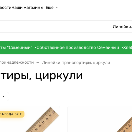
вости
Наши магазины
Еще
Линейки,
оты "Семейный"
Собственное производство Семейный
Хле
 принадлежности
Линейки, транспортиры, циркули
тиры, циркули
ВЫГОДА
52
Т