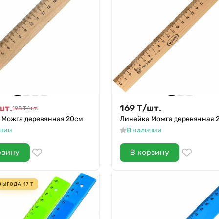
шт.
169
Т
/
шт.
198
Т
/
шт.
 Можга деревянная 20см
Линейка Можга деревянная 
ичии
В наличии
рзину
В корзину
ВЫГОДА
17
Т