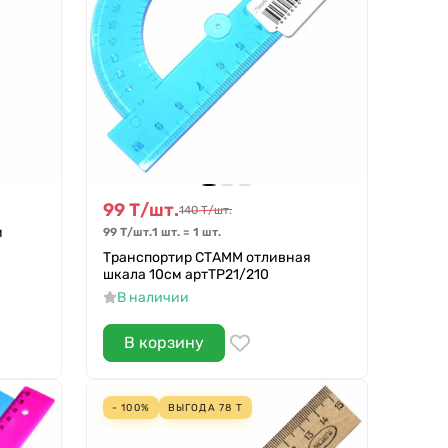
99
Т
/
шт.
140
Т
/
шт.
м
99
Т
/
шт.
1 шт.
=
1
шт.
Транспортир СТАММ отливная
шкала 10см артTP21/210
В наличии
В корзину
- 100%
ВЫГОДА
78
Т