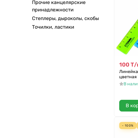
Прочие канцелярские
принадлежности
Степлеры, дыроколы, скобы
Точилки, ластики
100
Т
/
Линейка
цветная 
В нал
В ко
- 100%