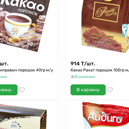
шт.
914
Т
/
шт.
риправыч порошок 40гр м/у
Какао Рахат порошок 100гр м
ичии
В наличии
рзину
В корзину