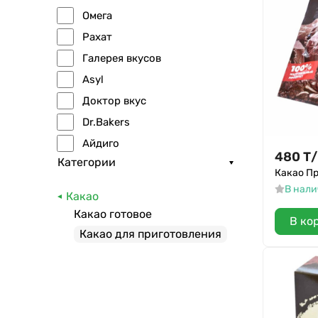
Омега
Рахат
Галерея вкусов
Asyl
Доктор вкус
Dr.Bakers
Айдиго
480
Т
/
Категории
Отличная кухня
Какао П
Ашан
В нал
Какао
Проксима
Какао готовое
В ко
Dr.Oetker
Какао для приготовления
Натуральный