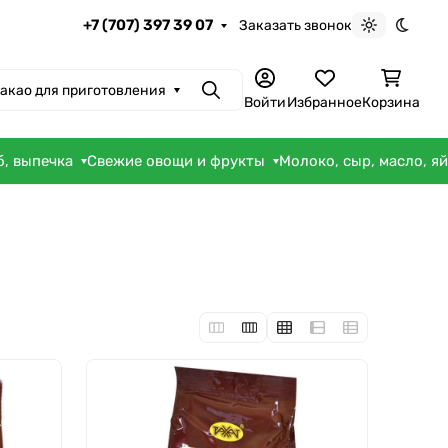
+7 (707) 397 39 07
Заказать звонок
Светлая те
Темна
акао для приготовления
Поиск
Войти
Избранное
Корзина
б, выпечка
Свежие овощи и фрукты
Молоко, сыр, масло, я