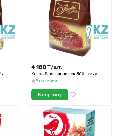
4 180
Т
/
шт.
/у
Какао Рахат порошок 500гр м/у
В наличии
В корзину