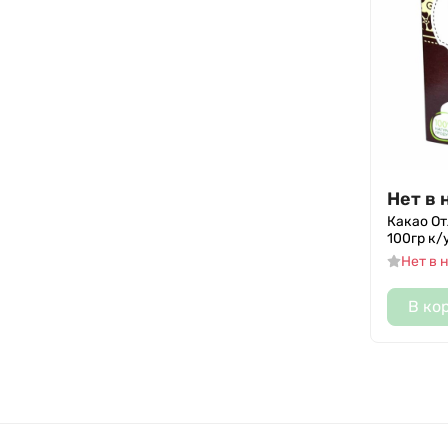
Нет в 
Какао О
100гр к/
Нет в 
В ко