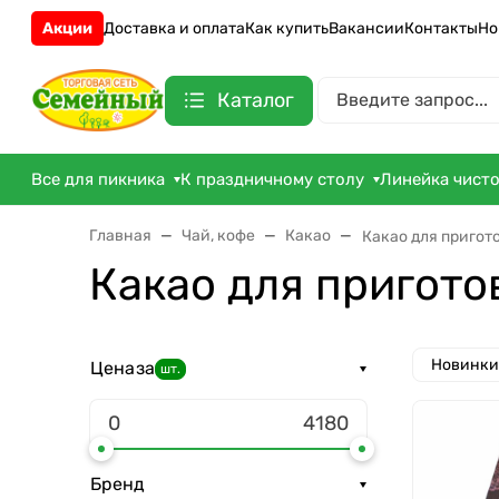
Акции
Доставка и оплата
Как купить
Вакансии
Контакты
Но
Каталог
Все для пикника
К праздничному столу
Линейка чист
Главная
Чай, кофе
Какао
Какао для пригот
Какао для пригото
Новинки
Цена
за
шт.
Бренд