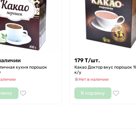
наличии
179
Т
/
шт.
тличная кухня порошок
Какао Доктор вкус порошок 1
у
к/у
наличии
Нет в наличии
рзину
В корзину