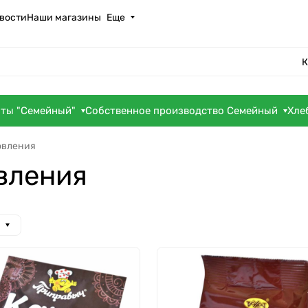
вости
Наши магазины
Еще
К
оты "Семейный"
Собственное производство Семейный
Хле
овления
вления