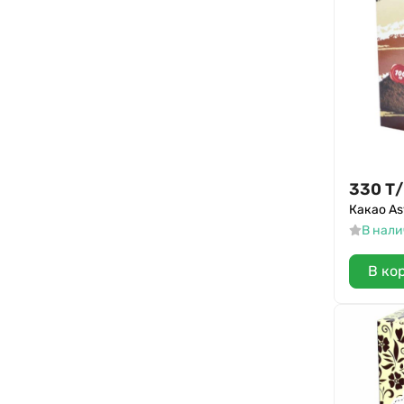
330
Т
/
Какао As
В нал
В ко