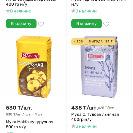
400 гр м/у
м/у
В наличии
В наличии
В корзину
В корзину
- 30%
ВЫГОДА
187
Т
530
Т
/
шт.
438
Т
/
шт.
625
Т
/
шт.
Мука С.Пудовъ льняная
530
Т
/
шт.
1 шт.
=
1
шт.
400гр м/у
Мука Makfa кукурузная
В наличии
500гр м/у