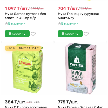
1 097
Т
/
шт.
704
Т
/
шт.
1 290
Т
/
шт.
762
Т
/
шт.
Мука Garnec нутовая без
Мука Гарнец кукурузная
глютена 400гр м/у
500гр м/у
В наличии
В наличии
В корзину
В корзину
- 30%
ВЫГОДА
164
Т
384
Т
/
шт.
775
Т
/
шт.
548
Т
/
шт.
Мука С.Пудовъ гороховая
Мука Гарнец Овсяная 0,4кг