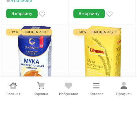
В наличии
В корзину
В корзину
- 19%
ВЫГОДА
380
Т
- 30%
ВЫГОДА
382
Т
Главная
Корзина
Избранное
Каталог
Профиль
1 645
Т
/
шт.
893
Т
/
шт.
2 025
Т
/
шт.
1 275
Т
/
шт.
Мука Garnec
Мука С.Пудовъ полбная
универсальная без
400 гр м/у
глютена 600гр м/у
В наличии
В наличии