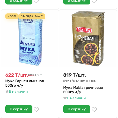
В корзину
В корзину
- 30%
ВЫГОДА
266
Т
622
Т
/
шт.
819
Т
/
шт.
888
Т
/
шт.
Мука Гарнец льняная
819
Т
/
шт.
1 шт.
=
1
шт.
500гр м/у
Мука Makfa гречневая
В наличии
500гр м/у
В наличии
В корзину
В корзину