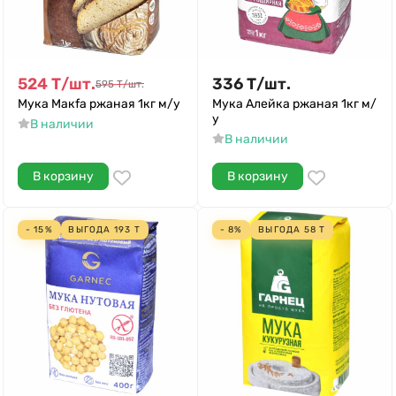
524
Т
/
шт.
336
Т
/
шт.
595
Т
/
шт.
Мука Макfа ржаная 1кг м/у
Мука Алейка ржаная 1кг м/
у
В наличии
В наличии
В корзину
В корзину
- 15%
ВЫГОДА
193
Т
- 8%
ВЫГОДА
58
Т