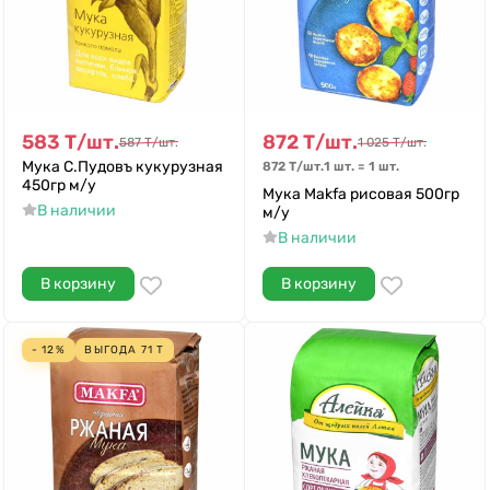
583
Т
/
шт.
872
Т
/
шт.
587
Т
/
шт.
1 025
Т
/
шт.
Мука С.Пудовъ кукурузная
872
Т
/
шт.
1 шт.
=
1
шт.
450гр м/у
Мука Makfa рисовая 500гр
В наличии
м/у
В наличии
В корзину
В корзину
- 12%
ВЫГОДА
71
Т