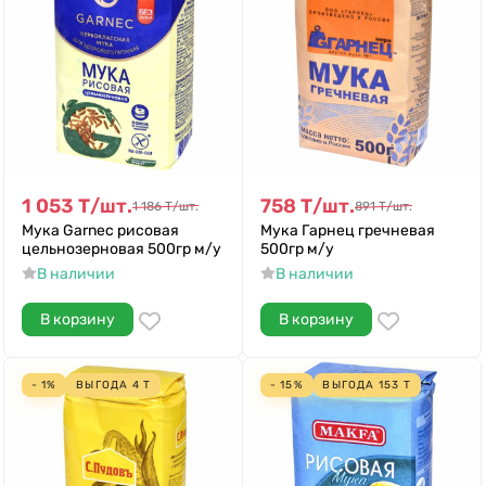
1 053
Т
/
шт.
758
Т
/
шт.
1 186
Т
/
шт.
891
Т
/
шт.
Мука Garnec рисовая
Мука Гарнец гречневая
цельнозерновая 500гр м/у
500гр м/у
В наличии
В наличии
В корзину
В корзину
- 1%
ВЫГОДА
4
Т
- 15%
ВЫГОДА
153
Т