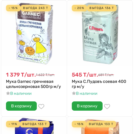
- 15%
ВЫГОДА
243
Т
- 20%
ВЫГОДА
136
Т
1 379
Т
/
шт.
545
Т
/
шт.
1 622
Т
/
шт.
681
Т
/
шт.
Мука Garnec гречневая
Мука С.Пудовъ соевая 400
цельнозерновая 500гр м/у
гр м/у
В наличии
В наличии
В корзину
В корзину
- 11%
ВЫГОДА
133
Т
- 15%
ВЫГОДА
133
Т