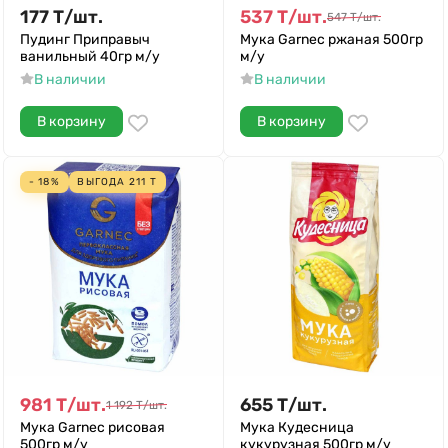
177
Т
/
шт.
537
Т
/
шт.
547
Т
/
шт.
Пудинг Приправыч
Мука Garnec ржаная 500гр
ванильный 40гр м/у
м/у
В наличии
В наличии
В корзину
В корзину
- 18%
ВЫГОДА
211
Т
981
Т
/
шт.
655
Т
/
шт.
1 192
Т
/
шт.
Мука Garnec рисовая
Мука Кудесница
500гр м/у
кукурузная 500гр м/у