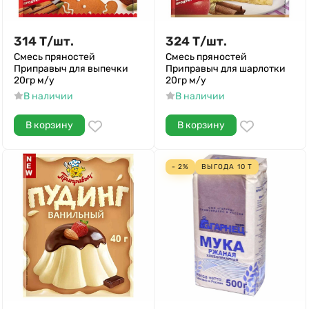
314
Т
/
шт.
324
Т
/
шт.
Смесь пряностей
Смесь пряностей
Приправыч для выпечки
Приправыч для шарлотки
20гр м/у
20гр м/у
В наличии
В наличии
В корзину
В корзину
- 2%
ВЫГОДА
10
Т