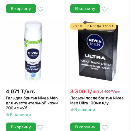
В корзину
В корзину
- 25%
ВЫГОДА
1 100
Т
4 071
Т
/
шт.
3 300
Т
/
шт.
4 400
Т
/
шт.
Гель для бритья Nivea Men
Лосьон после бритья Nivea
для чувствительной кожи
Men Ultra 100мл к/у
200мл ж/б
В наличии
В наличии
В корзину
В корзину