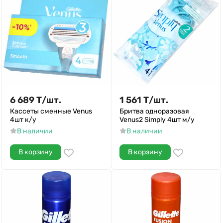
6 689
Т
/
шт.
1 561
Т
/
шт.
Кассеты сменные Venus
Бритва одноразовая
4шт к/у
Venus2 Simply 4шт м/у
В наличии
В наличии
В корзину
В корзину