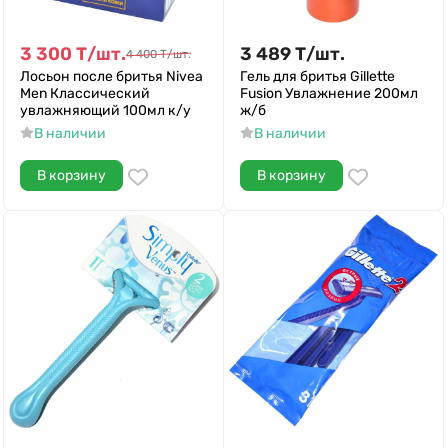
3 300
Т
/
шт.
3 489
Т
/
шт.
4 400
Т
/
шт.
Лосьон после бритья Nivea
Гель для бритья Gillette
Men Классический
Fusion Увлажнение 200мл
увлажняющий 100мл к/у
ж/б
В наличии
В наличии
В корзину
В корзину