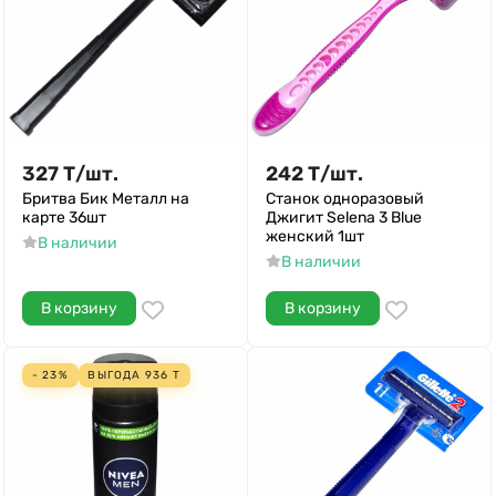
327
Т
/
шт.
242
Т
/
шт.
Бритва Бик Металл на
Станок одноразовый
карте 36шт
Джигит Selena 3 Blue
женский 1шт
В наличии
В наличии
В корзину
В корзину
- 23%
ВЫГОДА
936
Т