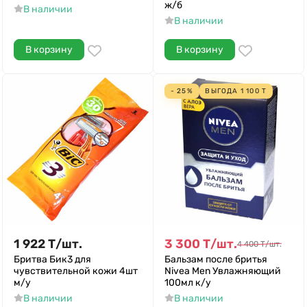
ж/б
В наличии
В наличии
В корзину
В корзину
- 25%
ВЫГОДА
1 100
Т
1 922
Т
/
шт.
3 300
Т
/
шт.
4 400
Т
/
шт.
Бритва Бик3 для
Бальзам после бритья
чувствительной кожи 4шт
Nivea Men Увлажняющий
м/у
100мл к/у
В наличии
В наличии