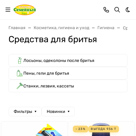
Тем
Главная
Косметика, гигиена и уход
Гигиена
Средс
Средства для бритья
Лосьоны, одеколоны после бритья
Пены, гели для бритья
Станки, лезвия, кассеты
Фильтры
Новинки
- 23%
ВЫГОДА
936
Т