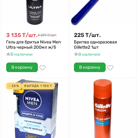
3 135
Т
/
шт.
225
Т
/
шт.
4 071
Т
/
шт.
Гель для бритья Nivea Men
Бритва одноразовая
Ultra черный 200мл ж/б
Gillette2 1шт
В наличии
В наличии
В корзину
В корзину
- 25%
ВЫГОДА
1 100
Т