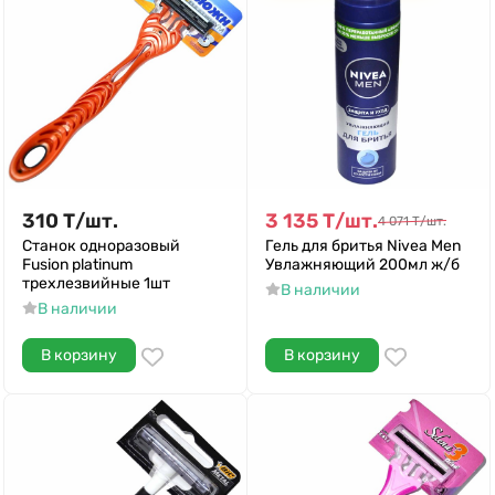
310
Т
/
шт.
3 135
Т
/
шт.
4 071
Т
/
шт.
Станок одноразовый
Гель для бритья Nivea Men
Fusion platinum
Увлажняющий 200мл ж/б
трехлезвийные 1шт
В наличии
В наличии
В корзину
В корзину