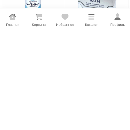
Главная
Корзина
Избранное
Каталог
Профиль
3 804
Т
/
шт.
4 191
Т
/
шт.
Гель для бритья Nivea Men
Бальзам после бритья
Чистая кожа 200мл ж/б
Nivea Men Серебряная
защита 100мл к/у
В наличии
В наличии
В корзину
В корзину
- 23%
ВЫГОДА
936
Т