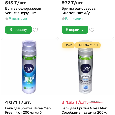
513
Т
/
шт.
592
Т
/
шт.
Бритва одноразовая
Бритва одноразовая
Venus2 Simply 1шт
Gillette2 3шт м/у
В наличии
В наличии
В корзину
В корзину
- 23%
ВЫГОДА
936
Т
4 071
Т
/
шт.
3 135
Т
/
шт.
4 071
Т
/
шт.
Гель для бритья Nivea Men
Гель для бритья Nivea Men
Fresh Kick 200мл ж/б
Серебряная защита 200мл