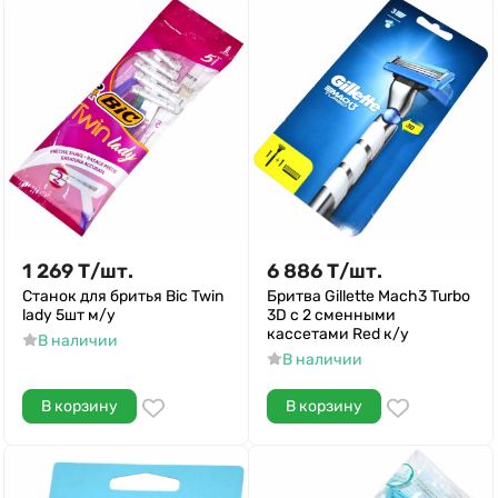
1 269
Т
/
шт.
6 886
Т
/
шт.
Станок для бритья Bic Twin
Бритва Gillette Mach3 Turbo
lady 5шт м/у
3D с 2 сменными
кассетами Red к/у
В наличии
В наличии
В корзину
В корзину