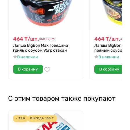
464
Т
/
шт.
464
Т
/
шт.
468
Т
/
шт.
468
Т
Лапша BigBon Мax говядина
Лапша BigBon Мax
гриль с соусом 95гр стакан
пряным соусом 95
В наличии
В наличии
В корзину
В корзину
С этим товаром также покупают
- 35%
ВЫГОДА
188
Т