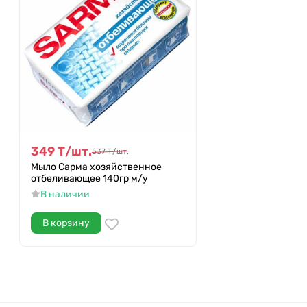
349
Т
/
шт.
537
Т
/
шт.
Мыло Сарма хозяйственное
отбеливающее 140гр м/у
В наличии
В корзину