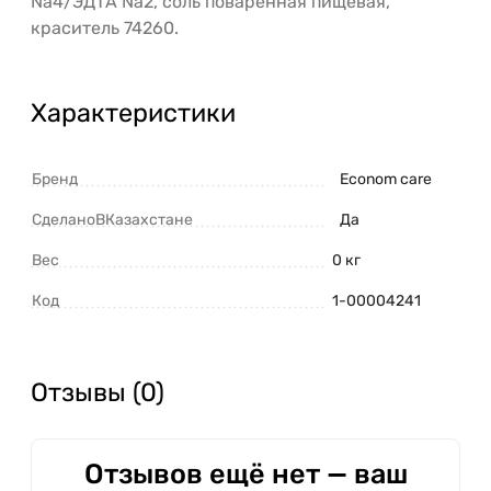
Na4/ЭДТА Na2, соль поваренная пищевая,
краситель 74260.
Характеристики
Бренд
Econom care
СделаноВКазахстане
Да
Вес
0 кг
Код
1-00004241
Отзывы (0)
Отзывов ещё нет — ваш