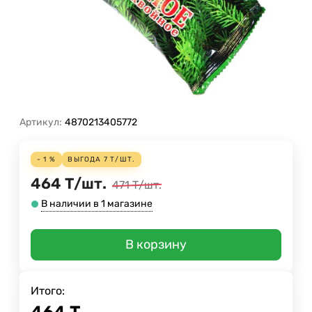
Артикул:
4870213405772
- 1 %
ВЫГОДА
7
Т
/
ШТ.
464
Т
/
шт.
471
Т
/
шт.
В наличии в 1 магазине
В корзину
Итого: