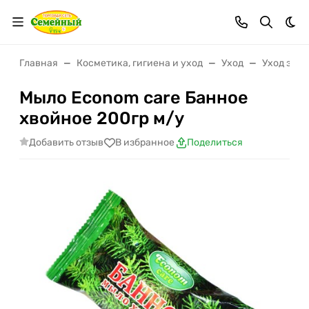
Тем
Главная
Косметика, гигиена и уход
Уход
Уход за т
Мыло Econom care Банное
хвойное 200гр м/у
Добавить отзыв
В избранное
Поделиться