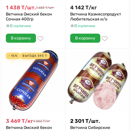
1 438
Т
/
шт.
4 142
Т
/
кг
1 683
Т
/
шт.
Ветчина Омский бекон
Ветчина Казмясопродукт
Сочная 400гр
Любительская и/о
В наличии
В наличии
В корзину
В корзину
- 15%
ВЫГОДА
593
Т
3 469
Т
/
кг
2 301
Т
/
шт.
4 062
Т
/
кг
Ветчина Омский бекон
Ветчина Сибирские