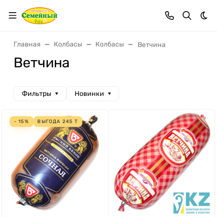
Тем
Главная
Колбасы
Колбасы
Ветчина
Ветчина
Фильтры
Новинки
- 15%
ВЫГОДА
245
Т