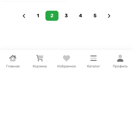
1
2
3
4
5
Главная
Корзина
Избранное
Каталог
Профиль
Подписаться на
новости и акции
Нажимая на кнопку подтверждения, я принимаю
условия
политики обработки персональных данных