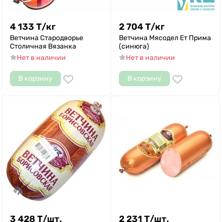
4 133
Т
/
кг
2 704
Т
/
кг
Ветчина Стародворье
Ветчина Мясодел Ет Прима
Столичная Вязанка
(синюга)
Нет в наличии
Нет в наличии
В корзину
В корзину
3 428
Т
/
шт.
2 231
Т
/
шт.