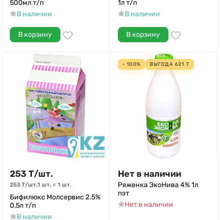
500мл т/п
1л т/п
В наличии
В наличии
В корзину
В корзину
- 100%
ВЫГОДА
621
Т
253
Т
/
шт.
Нет в наличии
Ряженка ЭкоНива 4% 1л
253
Т
/
шт.
1 шт.
=
1
шт.
пэт
Бифилюкс Молсервис 2.5%
Нет в наличии
0,5л т/п
В наличии