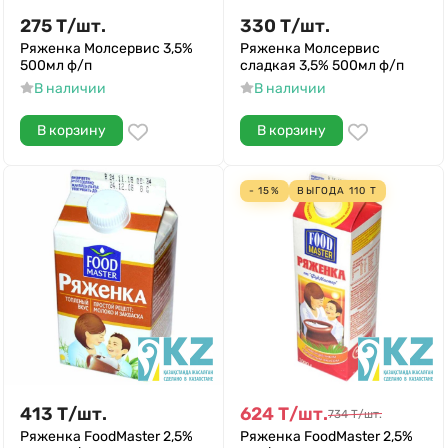
275
Т
/
шт.
330
Т
/
шт.
Ряженка Молсервис 3,5%
Ряженка Молсервис
500мл ф/п
сладкая 3,5% 500мл ф/п
В наличии
В наличии
В корзину
В корзину
- 15%
ВЫГОДА
110
Т
413
Т
/
шт.
624
Т
/
шт.
734
Т
/
шт.
Ряженка FoodMaster 2,5%
Ряженка FoodMaster 2,5%