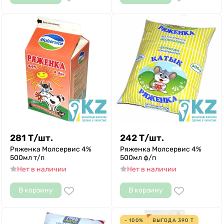
281
Т
/
шт.
242
Т
/
шт.
Ряженка Молсервис 4%
Ряженка Молсервис 4%
500мл т/п
500мл ф/п
Нет в наличии
Нет в наличии
В корзину
В корзину
- 100%
ВЫГОДА
390
Т