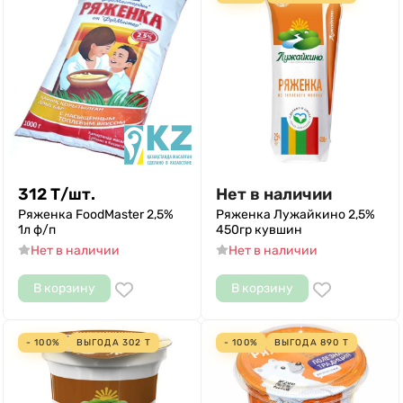
312
Т
/
шт.
Нет в наличии
Ряженка FoodMaster 2,5%
Ряженка Лужайкино 2,5%
1л ф/п
450гр кувшин
Нет в наличии
Нет в наличии
В корзину
В корзину
- 100%
ВЫГОДА
302
Т
- 100%
ВЫГОДА
890
Т