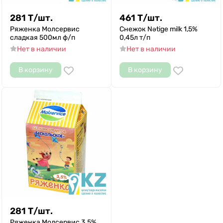
281
Т
/
шт.
461
Т
/
шт.
Ряженка Молсервис
Снежок Nәtige milk 1,5%
сладкая 500мл ф/п
0,45л т/п
Нет в наличии
Нет в наличии
В корзину
В корзину
281
Т
/
шт.
Ряженка Молсервис 3.5%