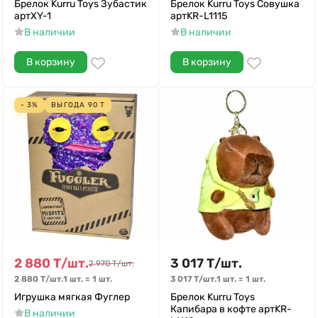
Брелок Kurru Toys Зубастик
Брелок Kurru Toys Совушка
артXY-1
артKR-L1115
В наличии
В наличии
В корзину
В корзину
- 3%
ВЫГОДА
90
Т
2 880
Т
/
шт.
3 017
Т
/
шт.
2 970
Т
/
шт.
2 880
Т
/
шт.
1 шт.
=
1
шт.
3 017
Т
/
шт.
1 шт.
=
1
шт.
Игрушка мягкая Фуглер
Брелок Kurru Toys
Капибара в кофте артKR-
В наличии