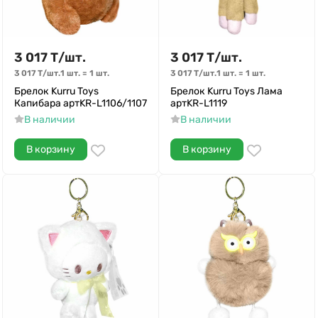
3 017
Т
/
шт.
3 017
Т
/
шт.
3 017
Т
/
шт.
1 шт.
=
1
шт.
3 017
Т
/
шт.
1 шт.
=
1
шт.
Брелок Kurru Toys
Брелок Kurru Toys Лама
Капибара артKR-L1106/1107
артKR-L1119
В наличии
В наличии
В корзину
В корзину