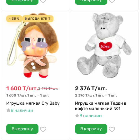
- 35%
ВЫГОДА
875
Т
1 600
Т
/
шт.
2 376
Т
/
шт.
2 475
Т
/
шт.
1 600
Т
/
шт.
1 шт.
=
1
шт.
2 376
Т
/
шт.
1 шт.
=
1
шт.
Игрушка мягкая Cry Baby
Игрушка мягкая Тедди в
кофте маленький №1
В наличии
В наличии
В корзину
В корзину