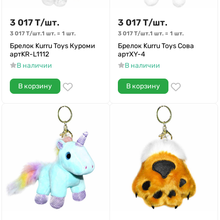
3 017
Т
/
шт.
3 017
Т
/
шт.
3 017
Т
/
шт.
1 шт.
=
1
шт.
3 017
Т
/
шт.
1 шт.
=
1
шт.
Брелок Kurru Toys Куроми
Брелок Kurru Toys Сова
артKR-L1112
артXY-4
В наличии
В наличии
В корзину
В корзину