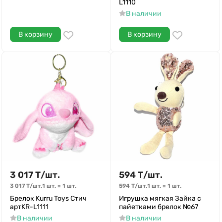
L1110
В наличии
В корзину
В корзину
3 017
Т
/
шт.
594
Т
/
шт.
3 017
Т
/
шт.
1 шт.
=
1
шт.
594
Т
/
шт.
1 шт.
=
1
шт.
Брелок Kurru Toys Стич
Игрушка мягкая Зайка с
артKR-L1111
пайетками брелок №67
В наличии
В наличии