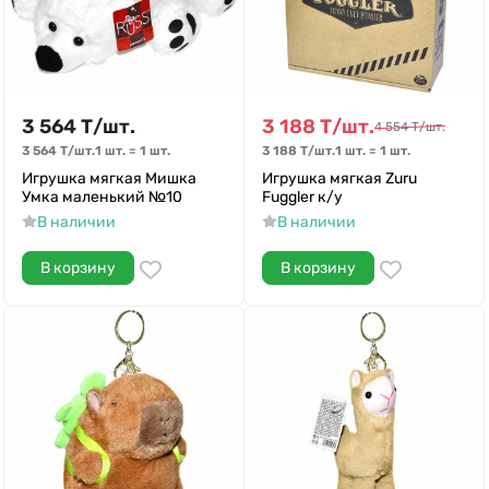
3 564
Т
/
шт.
3 188
Т
/
шт.
4 554
Т
/
шт.
3 564
Т
/
шт.
1 шт.
=
1
шт.
3 188
Т
/
шт.
1 шт.
=
1
шт.
Игрушка мягкая Мишка
Игрушка мягкая Zuru
Умка маленький №10
Fuggler к/у
В наличии
В наличии
В корзину
В корзину