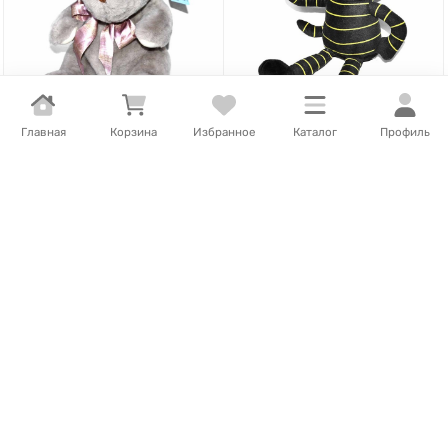
Главная
Корзина
Избранное
Каталог
Профиль
3 960
Т
/
шт.
Нет в наличии
Игрушка мягкая Кот в
3 960
Т
/
шт.
1 шт.
=
1
шт.
полоску №36
Игрушка мягкая Мишка с
Нет в наличии
лентой №4
В наличии
В корзину
В корзину