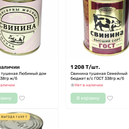
наличии
1 208
Т
/
шт.
 тушеная Любимый дом
Свинина тушеная Семейный
338гр ж/б
бюджет в/с ГОСТ 338гр ж/б
наличии
Нет в наличии
рзину
В корзину
ВЫГОДА
1 659
Т