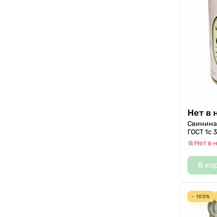
Нет в 
Свинина
ГОСТ 1с 
Нет в 
В ко
- 100%