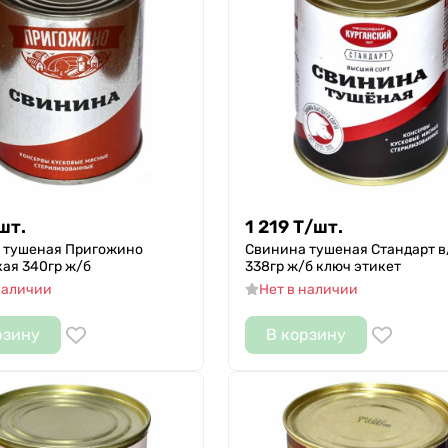
шт.
1 219
Т
/
шт.
 тушеная Пригожино
Свинина тушеная Стандарт в
ая 340гр ж/б
338гр ж/б ключ этикет
наличии
Нет в наличии
рзину
В корзину