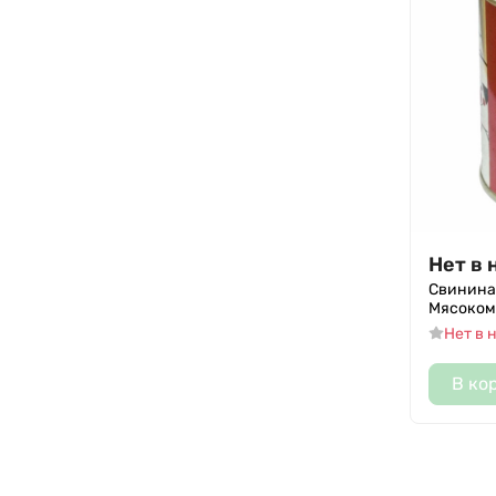
Нет в 
Свинина
Мясокомб
Нет в 
В ко