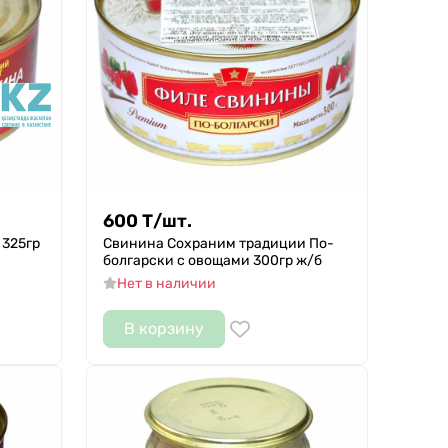
600
Т
/
шт.
 325гр
Свинина Сохраним традиции По-
болгарски с овощами 300гр ж/б
Нет в наличии
В корзину