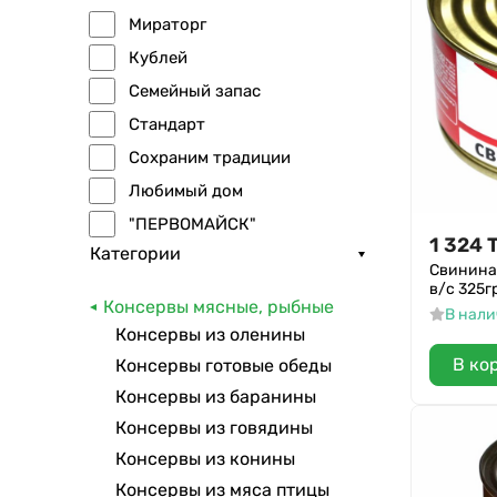
Мираторг
Кублей
Семейный запас
Стандарт
Сохраним традиции
Любимый дом
"ПЕРВОМАЙСК"
1 324
Категории
Семейный Бюджет
Свинина
в/с 325г
Пригожино
Консервы мясные, рыбные
В нал
Гурмясо
Консервы из оленины
Орский Мясокомбинат
В ко
Консервы готовые обеды
Смоленская
Консервы из баранины
Консервы из говядины
Консервы из конины
Консервы из мяса птицы