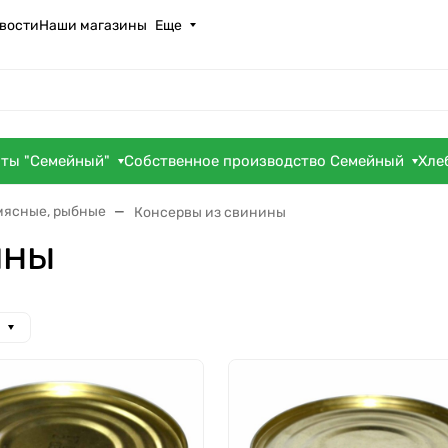
вости
Наши магазины
Еще
оты "Семейный"
Собственное производство Семейный
Хле
мясные, рыбные
Консервы из свинины
ины