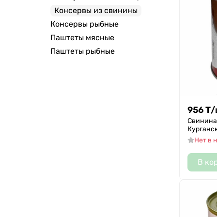
Консервы из свинины
Консервы рыбные
Паштеты мясные
Паштеты рыбные
956
Т
/
Свинина
Курганск
Нет в 
В ко