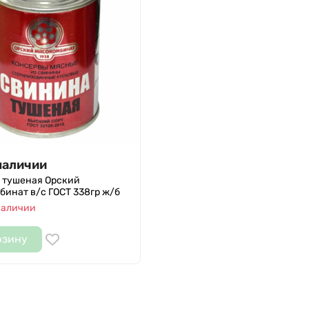
наличии
 тушеная Орский
инат в/с ГОСТ 338гр ж/б
наличии
рзину