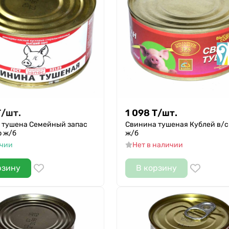
Т
/
шт.
1 098
Т
/
шт.
 тушена Семейный запас
Свинина тушеная Кублей в/с
р ж/б
ж/б
ичии
Нет в наличии
рзину
В корзину