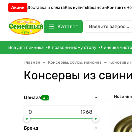
Акции
Доставка и оплата
Как купить
Вакансии
Контакты
Но
Каталог
Все для пикника
К праздничному столу
Линейка чист
Главная
Консервы, соусы, майонез
Консервы 
Консервы из свин
Новинки
Цена
за
шт.
Бренд