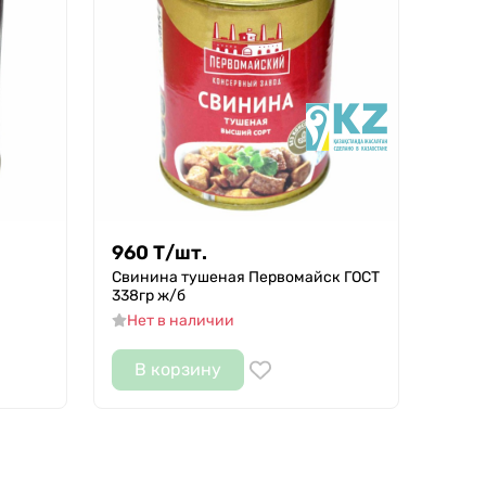
960
Т
/
шт.
Свинина тушеная Первомайск ГОСТ
338гр ж/б
Нет в наличии
В корзину