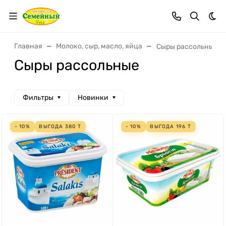
Тем
Главная
Молоко, сыр, масло, яйца
Сыры рассольные
Сыры рассольные
Фильтры
Новинки
- 10%
ВЫГОДА
380
Т
- 10%
ВЫГОДА
196
Т