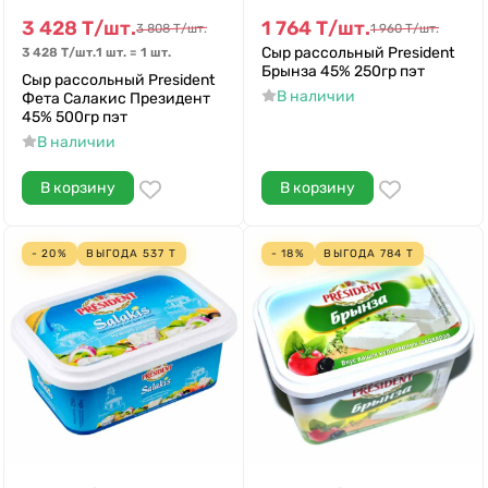
3 428
Т
/
шт.
1 764
Т
/
шт.
3 808
Т
/
шт.
1 960
Т
/
шт.
Сыр рассольный President
3 428
Т
/
шт.
1 шт.
=
1
шт.
Брынза 45% 250гр пэт
Сыр рассольный President
В наличии
Фета Салакис Президент
45% 500гр пэт
В наличии
В корзину
В корзину
- 20%
ВЫГОДА
537
Т
- 18%
ВЫГОДА
784
Т