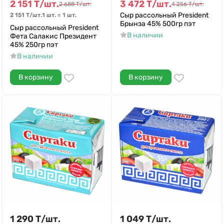
2 151
Т
/
шт.
3 472
Т
/
шт.
2 688
Т
/
шт.
4 256
Т
/
шт.
Сыр рассольный President
2 151
Т
/
шт.
1 шт.
=
1
шт.
Брынза 45% 500гр пэт
Сыр рассольный President
В наличии
Фета Салакис Президент
45% 250гр пэт
В наличии
В корзину
В корзину
1 290
Т
/
шт.
1 049
Т
/
шт.