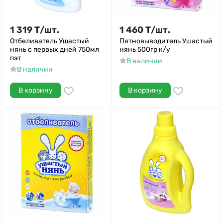
1 319
Т
/
шт.
1 460
Т
/
шт.
Отбеливатель Ушастый
Пятновыводитель Ушастый
нянь с первых дней 750мл
нянь 500гр к/у
пэт
В наличии
В наличии
В корзину
В корзину