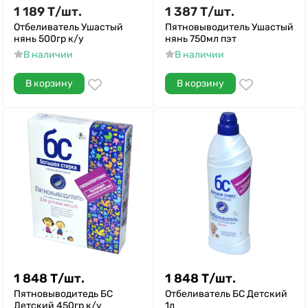
1 189
Т
/
шт.
1 387
Т
/
шт.
Отбеливатель Ушастый
Пятновыводитель Ушастый
нянь 500гр к/у
нянь 750мл пэт
В наличии
В наличии
В корзину
В корзину
1 848
Т
/
шт.
1 848
Т
/
шт.
Пятновыводитедь БС
Отбеливатель БС Детский
Детский 450гр к/у
1л