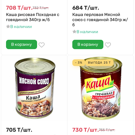
708
Т
/
шт.
684
Т
/
шт.
732
Т
/
шт.
Каша рисовая Походная с
Каша перловая Мясной
говядиной 340гр ж/б
союз с говядиной 340гр ж/
б
В наличии
В наличии
В корзину
В корзину
- 3%
ВЫГОДА
25
Т
705
Т
/
шт.
730
Т
/
шт.
755
Т
/
шт.