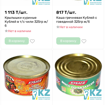
1 113
Т
/
шт.
817
Т
/
шт.
Крылышки куриные
Каша гречневая Кублей с
Кублей в т/с чили 325гр ж/
говядиной 325гр ж/б
б
Нет в наличии
Нет в наличии
В корзину
В корзину