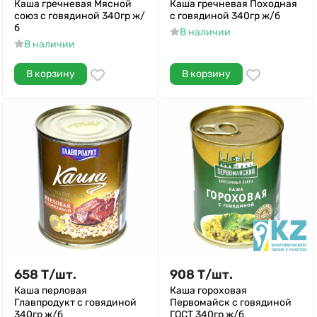
Каша гречневая Мясной
Каша гречневая Походная
союз с говядиной 340гр ж/
с говядиной 340гр ж/б
б
В наличии
В наличии
В корзину
В корзину
658
Т
/
шт.
908
Т
/
шт.
Каша перловая
Каша гороховая
Главпродукт с говядиной
Первомайск с говядиной
340гр ж/б
ГОСТ 340гр ж/б