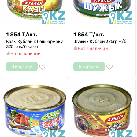
1 854
Т
/
шт.
1 854
Т
/
шт.
Казы Кублей к бешбармаку
Шужык Кублей 325гр ж/б
325гр ж/б ключ
Нет в наличии
Нет в наличии
В корзину
В корзину