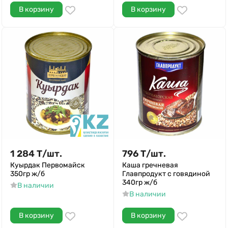
В корзину
В корзину
1 284
Т
/
шт.
796
Т
/
шт.
Куырдак Первомайск
Каша гречневая
350гр ж/б
Главпродукт с говядиной
340гр ж/б
В наличии
В наличии
В корзину
В корзину