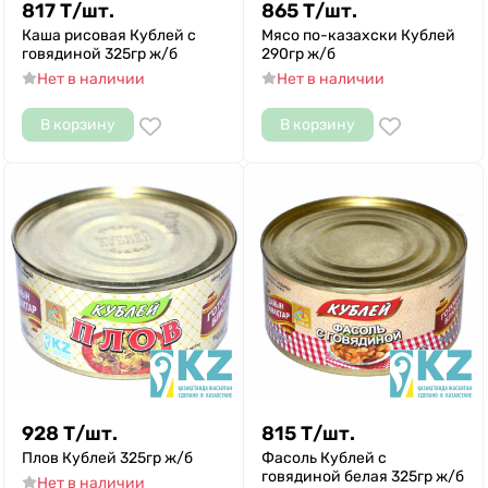
817
Т
/
шт.
865
Т
/
шт.
Каша рисовая Кублей с
Мясо по-казахски Кублей
говядиной 325гр ж/б
290гр ж/б
Нет в наличии
Нет в наличии
В корзину
В корзину
928
Т
/
шт.
815
Т
/
шт.
Плов Кублей 325гр ж/б
Фасоль Кублей с
говядиной белая 325гр ж/б
Нет в наличии