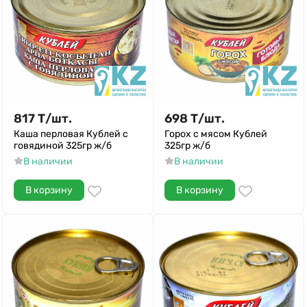
817
Т
/
шт.
698
Т
/
шт.
Каша перловая Кублей с
Горох с мясом Кублей
говядиной 325гр ж/б
325гр ж/б
В наличии
В наличии
В корзину
В корзину