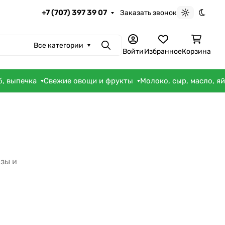
+7 (707) 397 39 07
Заказать звонок
Светлая те
Темна
Все категории
Поиск
Войти
Избранное
Корзина
б, выпечка
Свежие овощи и фрукты
Молоко, сыр, масло, я
зы и