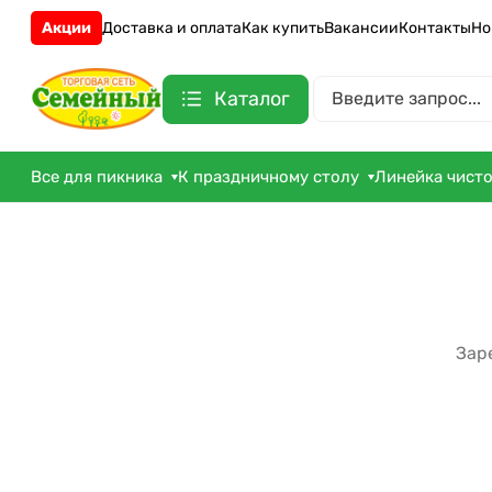
Акции
Доставка и оплата
Как купить
Вакансии
Контакты
Но
Каталог
Все для пикника
К праздничному столу
Линейка чист
Зар