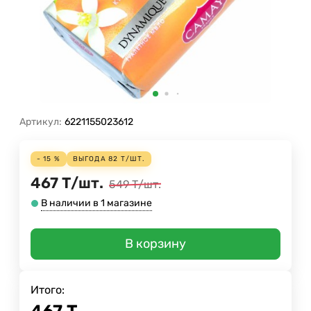
Артикул:
6221155023612
- 15 %
ВЫГОДА
82
Т
/
ШТ.
467
Т
/
шт.
549
Т
/
шт.
В наличии в 1 магазине
В корзину
Итого: