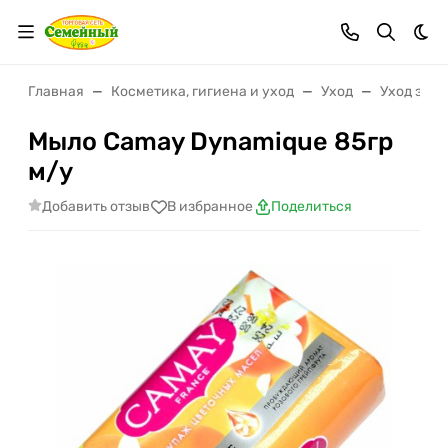
Тем
Главная
Косметика, гигиена и уход
Уход
Уход за т
Мыло Camay Dynamique 85гр
м/у
Добавить отзыв
В избранное
Поделиться