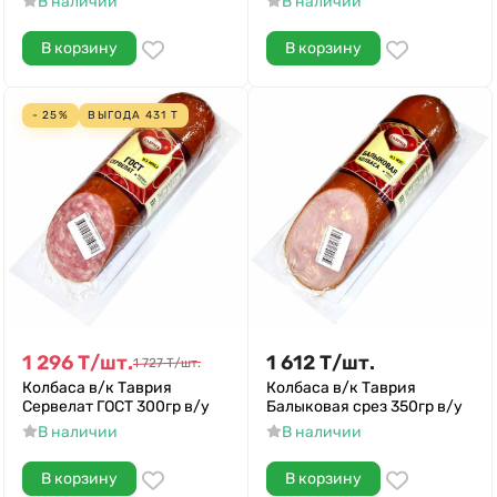
В наличии
В наличии
В корзину
В корзину
- 25%
ВЫГОДА
431
Т
1 296
Т
/
шт.
1 612
Т
/
шт.
1 727
Т
/
шт.
Колбаса в/к Таврия
Колбаса в/к Таврия
Сервелат ГОСТ 300гр в/у
Балыковая срез 350гр в/у
В наличии
В наличии
В корзину
В корзину