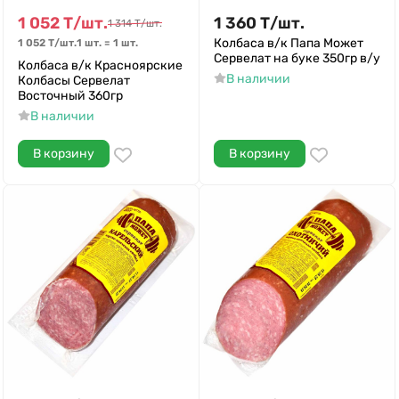
1 052
Т
/
шт.
1 360
Т
/
шт.
1 314
Т
/
шт.
Колбаса в/к Папа Может
1 052
Т
/
шт.
1 шт.
=
1
шт.
Сервелат на буке 350гр в/у
Колбаса в/к Красноярские
В наличии
Колбасы Сервелат
Восточный 360гр
В наличии
В корзину
В корзину