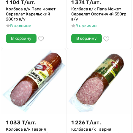
1 104
Т
/
шт.
1 374
Т
/
шт.
Колбаса в/к Папа может
Колбаса в/к Папа Может
Сервелат Карельский
Сервелат Охотничий 350гр
280гр в/у
в/у
В наличии
В наличии
В корзину
В корзину
1 033
Т
/
шт.
1 226
Т
/
шт.
Колбаса в/к Таврия
Колбаса в/к Таврия