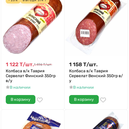
- 25%
ВЫГОДА
374
Т
1 122
Т
/
шт.
1 158
Т
/
шт.
1 496
Т
/
шт.
Колбаса в/к Таврия
Колбаса в/к Таврия
Сервелат Финский 350гр
Сервелат Венский 350гр в/
в/у
у
В наличии
В наличии
В корзину
В корзину