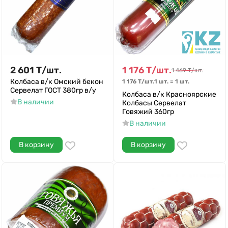
2 601
Т
/
шт.
1 176
Т
/
шт.
1 469
Т
/
шт.
Колбаса в/к Омский бекон
1 176
Т
/
шт.
1 шт.
=
1
шт.
Сервелат ГОСТ 380гр в/у
Колбаса в/к Красноярские
В наличии
Колбасы Сервелат
Говяжий 360гр
В наличии
В корзину
В корзину