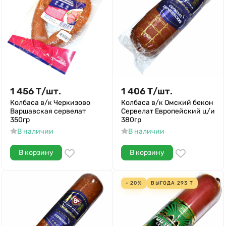
1 456
Т
/
шт.
1 406
Т
/
шт.
Колбаса в/к Черкизово
Колбаса в/к Омский бекон
Варшавская сервелат
Сервелат Европейский ц/и
350гр
380гр
В наличии
В наличии
В корзину
В корзину
- 20%
ВЫГОДА
293
Т