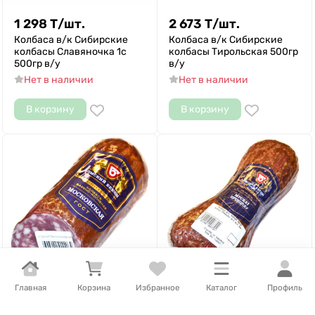
1 298
Т
/
шт.
2 673
Т
/
шт.
Колбаса в/к Сибирские
Колбаса в/к Сибирские
колбасы Славяночка 1с
колбасы Тирольская 500гр
500гр в/у
в/у
Нет в наличии
Нет в наличии
В корзину
В корзину
Главная
Корзина
Избранное
Каталог
Профиль
3 038
Т
/
шт.
6 256
Т
/
кг