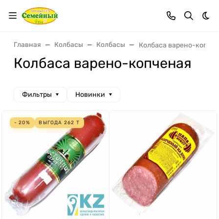
Тем
Главная
Колбасы
Колбасы
Колбаса варено-копче
Колбаса варено-копченая
Фильтры
Новинки
- 20%
ВЫГОДА
262
Т