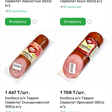
Сервелат Зернистый 250гр
Сервелат Асыл 350гр в/у
в/у
В наличии
В наличии
В корзину
В корзину
1 467
Т
/
шт.
1 708
Т
/
шт.
Колбаса в/к Таврия
Колбаса в/к Таврия
Сервелат Скандинавский
Сервелат Ореховый 350гр
300гр в/у
в/у