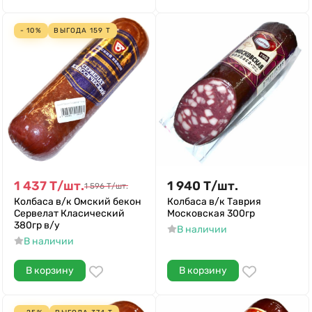
- 10%
ВЫГОДА
159
Т
1 437
Т
/
шт.
1 940
Т
/
шт.
1 596
Т
/
шт.
Колбаса в/к Омский бекон
Колбаса в/к Таврия
Сервелат Класический
Московская 300гр
380гр в/у
В наличии
В наличии
В корзину
В корзину