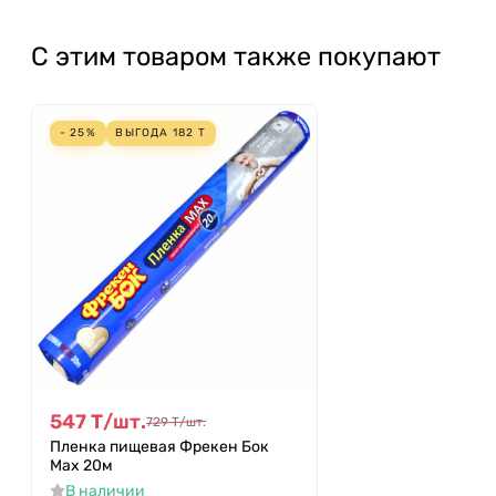
С этим товаром также покупают
- 25%
ВЫГОДА
182
Т
547
Т
/
шт.
729
Т
/
шт.
Пленка пищевая Фрекен Бок
Max 20м
В наличии