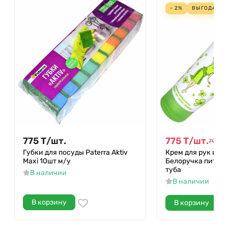
- 2%
ВЫГОДА
19
775
Т
/
шт.
775
Т
/
шт.
794
Т
/
Губки для посуды Paterra Aktiv
Крем для рук и но
Maxi 10шт м/у
Белоручка питат
туба
В наличии
В наличии
В корзину
В корзину