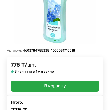
Артикул:
4603784785338;4650531710518
775
Т
/
шт.
В наличии в 1 магазине
В корзину
Итого:
775
Т