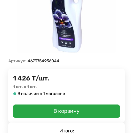
Артикул:
4673754956044
1 426
Т
/
шт.
1 шт.
=
1
шт.
В наличии в 1 магазине
В корзину
Итого: