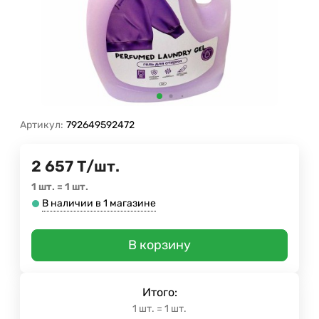
Артикул:
792649592472
2 657
Т
/
шт.
1 шт.
=
1
шт.
В наличии в 1 магазине
В корзину
Итого:
1
шт.
=
1
шт.