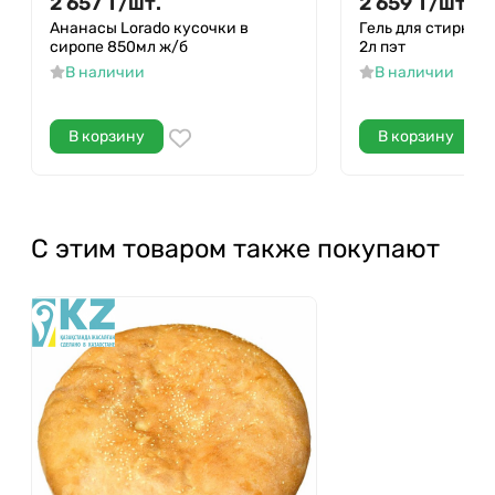
2 657
Т
/
шт.
2 659
Т
/
шт.
Ананасы Lorado кусочки в
Гель для стирки W
сиропе 850мл ж/б
2л пэт
В наличии
В наличии
В корзину
В корзину
С этим товаром также покупают