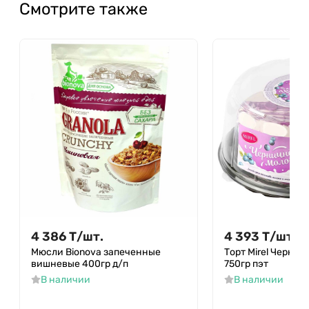
Смотрите также
4 386
Т
/
шт.
4 393
Т
/
шт.
Мюсли Bionova запеченные
Торт Mirel Черни
вишневые 400гр д/п
750гр пэт
В наличии
В наличии