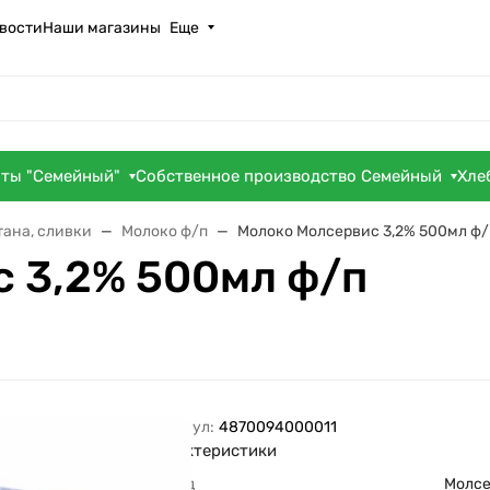
вости
Наши магазины
Еще
оты "Семейный"
Собственное производство Семейный
Хле
тана, сливки
Молоко ф/п
Молоко Молсервис 3,2% 500мл ф/
 3,2% 500мл ф/п
Артикул:
4870094000011
Характеристики
Бренд
Молс