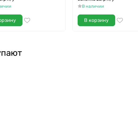
личии
В наличии
орзину
В корзину
упают