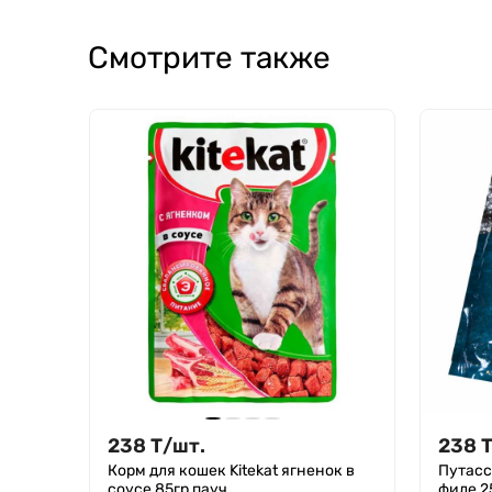
Смотрите также
238
Т
/
шт.
238
Корм для кошек Kitekat ягненок в
Путасс
соусе 85гр пауч
филе 2