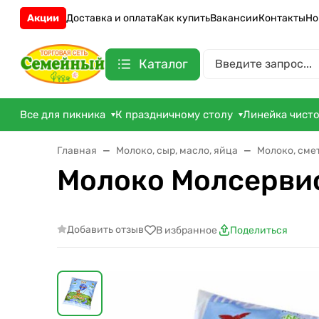
Акции
Доставка и оплата
Как купить
Вакансии
Контакты
Но
Каталог
Все для пикника
К праздничному столу
Линейка чист
Главная
Молоко, сыр, масло, яйца
Молоко, сме
Молоко Молсервис
Добавить отзыв
В избранное
Поделиться