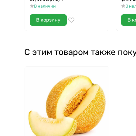
В наличии
В на
В корзину
В к
С этим товаром также пок