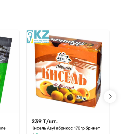
239
Т
/
шт.
239
иле
Кисель Asyl абрикос 170гр брикет
Кисел