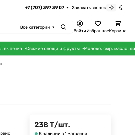
+7 (707) 397 39 07
Заказать звонок
Светлая те
Темна
Все категории
Поиск
Войти
Избранное
Корзина
б, выпечка
Свежие овощи и фрукты
Молоко, сыр, масло, я
п
238
Т
/
шт.
ервис
В наличии в 1 магазине