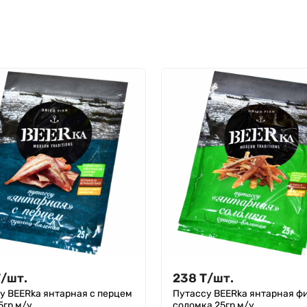
Т
/
шт.
238
Т
/
шт.
у BEERka янтарная с перцем
Путассу BEERka янтарная ф
5гр м/у
соломка 25гр м/у