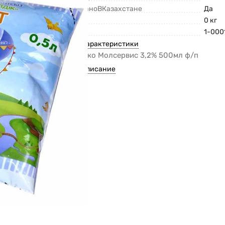
СделаноВКазахстане
Да
Вес
0 кг
Код
1-000
Все характеристики
Молоко Молсервис 3,2% 500мл ф/п
Все описание