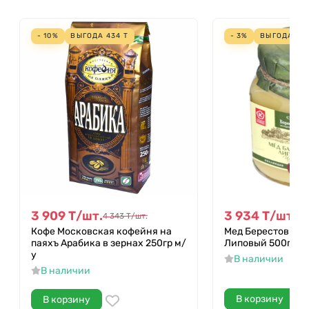
- 10%
ВЫГОДА
434
Т
- 3%
ВЫГОДА
13
3 909
Т
/
шт.
3 934
Т
/
шт.
4 343
Т
/
шт.
4 
Кофе Московская кофейня на
Мед Берестов Ба
паяхъ Арабика в зернах 250гр м/
Липовый 500гр ст
у
В наличии
В наличии
В корзину
В корзину