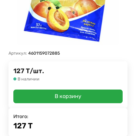
Артикул:
4601159072885
127
Т
/
шт.
В наличии
В корзину
Итого:
127
Т