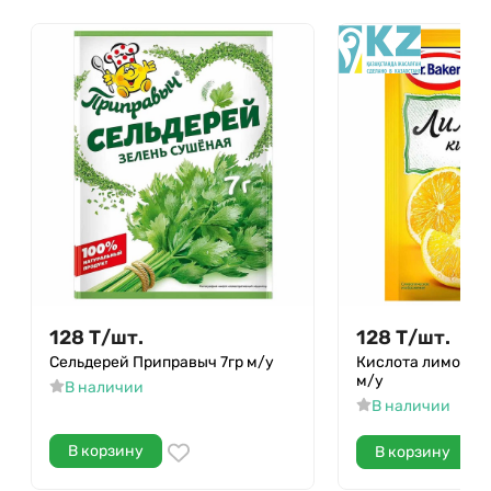
128
Т
/
шт.
128
Т
/
шт.
Сельдерей Приправыч 7гр м/у
Кислота лимонная
м/у
В наличии
В наличии
В корзину
В корзину