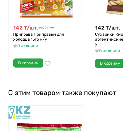
142
Т
/
шт.
142
Т
/
шт.
143
Т
/
шт.
Приправа Приправыч для
Сухарики Кириеш
холодца 15гр м/у
аргентинские ре
у
В наличии
В наличии
В корзину
В корзину
С этим товаром также покупают