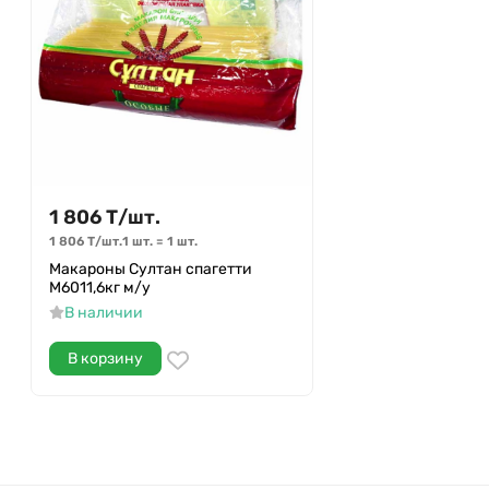
1 806
Т
/
шт.
1 806
Т
/
шт.
1 шт.
=
1
шт.
Макароны Султан спагетти
М6011,6кг м/у
В наличии
В корзину