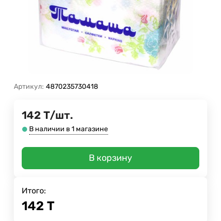
Артикул:
4870235730418
142
Т
/
шт.
В наличии в 1 магазине
В корзину
Итого:
142
Т