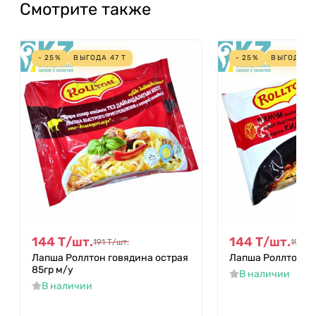
Смотрите также
- 25%
ВЫГОДА
47
Т
- 25%
ВЫГОДА
4
144
Т
/
шт.
144
Т
/
шт.
191
Т
/
шт.
191
Т
/
Лапша Роллтон говядина острая
Лапша Роллтон ки
85гр м/у
В наличии
В наличии