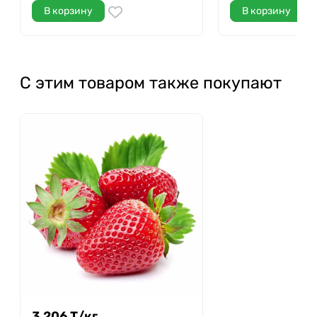
В корзину
В корзину
С этим товаром также покупают
3 206
Т
/
кг