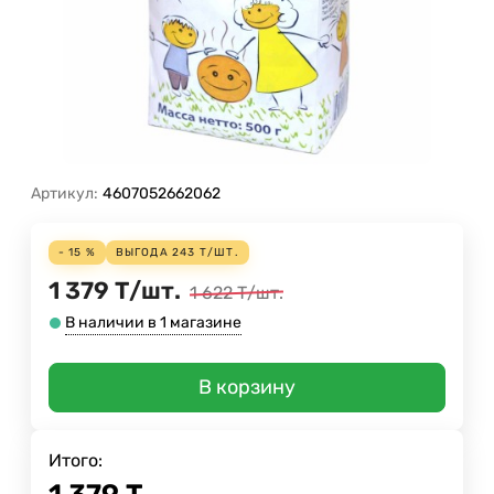
Артикул:
4607052662062
- 15 %
ВЫГОДА
243
Т
/
ШТ.
1 379
Т
/
шт.
1 622
Т
/
шт.
В наличии в 1 магазине
В корзину
Итого: