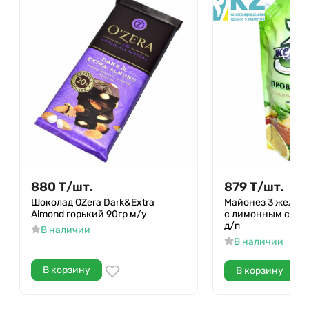
880
Т
/
шт.
879
Т
/
шт.
Шоколад OZera Dark&Extra
Майонез 3 желан
Almond горький 90гр м/у
с лимонным соком
д/п
В наличии
В наличии
В корзину
В корзину