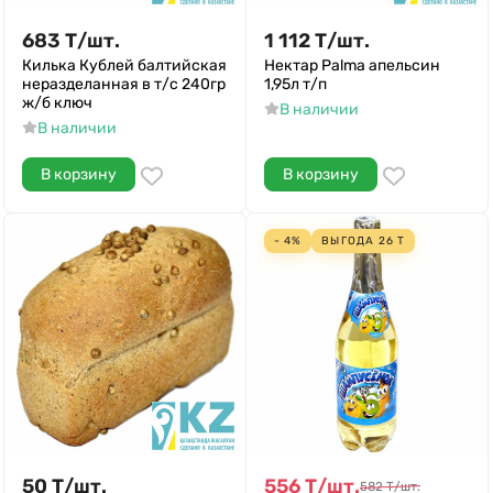
683
Т
/
шт.
1 112
Т
/
шт.
Килька Кублей балтийская
Нектар Palma апельсин
неразделанная в т/с 240гр
1,95л т/п
ж/б ключ
В наличии
В наличии
В корзину
В корзину
- 4%
ВЫГОДА
26
Т
50
Т
/
шт.
556
Т
/
шт.
582
Т
/
шт.