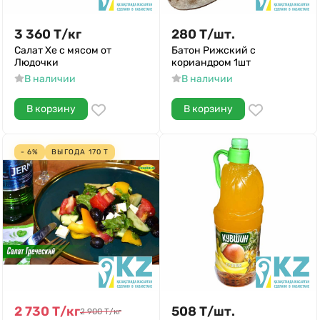
3 360
Т
/
кг
280
Т
/
шт.
Салат Хе с мясом от
Батон Рижский с
Людочки
кориандром 1шт
В наличии
В наличии
В корзину
В корзину
- 6%
ВЫГОДА
170
Т
2 730
Т
/
кг
508
Т
/
шт.
2 900
Т
/
кг