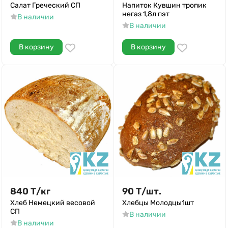
Салат Греческий СП
Напиток Кувшин тропик
негаз 1,8л пэт
В наличии
В наличии
В корзину
В корзину
840
Т
/
кг
90
Т
/
шт.
Хлеб Немецкий весовой
Хлебцы Молодцы1шт
СП
В наличии
В наличии