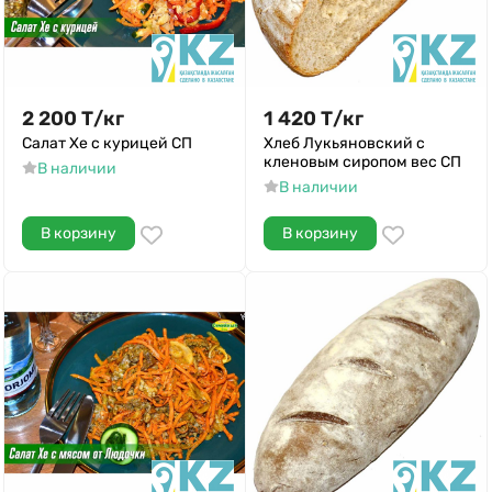
2 200
Т
/
кг
1 420
Т
/
кг
Салат Хе с курицей СП
Хлеб Лукьяновский с
кленовым сиропом вес СП
В наличии
В наличии
В корзину
В корзину