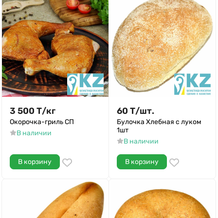
3 500
Т
/
кг
60
Т
/
шт.
Окорочка-гриль СП
Булочка Хлебная с луком
1шт
В наличии
В наличии
В корзину
В корзину