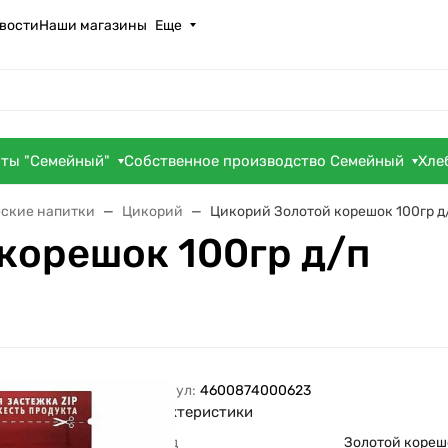
вости
Наши магазины
Еще
оты "Семейный"
Собственное производство Семейный
Хле
ские напитки
Цикорий
Цикорий Золотой корешок 100гр д
корешок 100гр д/п
Артикул:
4600874000623
Характеристики
Бренд
Золотой кореш