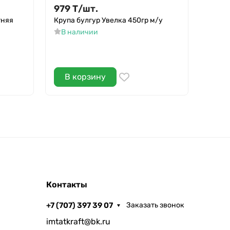
979
Т
/
шт.
979
тняя
Крупа булгур Увелка 450гр м/у
Крем 
ромаш
В наличии
В н
В корзину
В 
Контакты
+7 (707) 397 39 07
Заказать звонок
imtatkraft@bk.ru