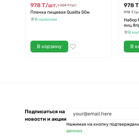
978
Т
/
шт.
978
Т
1 304
Т
/
шт.
Пленка пищевая Qualita 50м
978
Т
/
ш
В наличии
Набор 
яиц 8п
В на
В корзину
В к
Подписаться на
новости и акции
Нажимая на кнопку подтвержден
данных