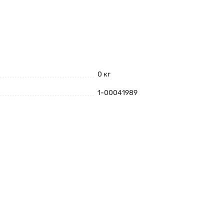
0 кг
1-00041989