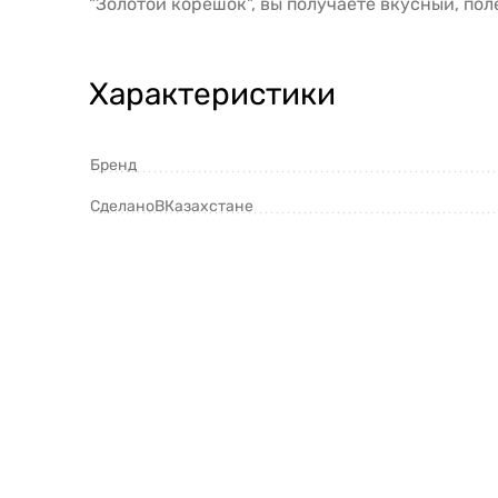
"Золотой корешок", вы получаете вкусный, по
Характеристики
Бренд
СделаноВКазахстане