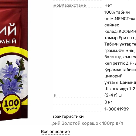
СделаноВКазахстане
Нет
100% табиғи
өнім.МЕМСТ-қа 
сәйкес
келеді.КОФЕИН
тамыр.Еритін 
Табиғи ұнтақ тә
грамм.Өнімнің
балғындығын с
көп реттік ZI
Құрамы: табиғи
цикорий
ұнтағы.Дайында
Шыныаяққа 1-2
Состав
(2-4 г) ш
Вес
0 кг
Код
1-00041989
Все характеристики
Цикорий Золотой корешок 100гр д/п
Все описание