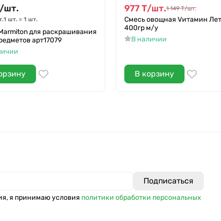
/
шт.
977
Т
/
шт.
1 149
Т
/
шт.
Смесь овощная Vитамин Ле
т.
1 шт.
=
1
шт.
400гр м/у
Marmiton для раскрашивания
В наличии
редметов арт17079
личии
орзину
В корзину
ия, я принимаю условия
политики обработки персональных