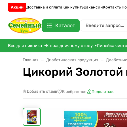
Акции
Доставка и оплата
Как купить
Вакансии
Контакты
Но
Каталог
Все для пикника
К праздничному столу
Линейка чист
Главная
Диабетическая продукция
Диабетиче
Цикорий Золотой 
Добавить отзыв
В избранное
Поделиться