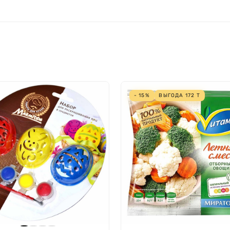
- 15%
ВЫГОДА
172
Т