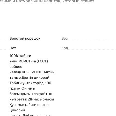
лезный и натуральный напиток, который станет
Золотой корешок
Вес
Нет
Код
100% табиғи
өнім.МЕМСТ-қа (ГОСТ)
сәйкес
келеді.КОФЕИНСІЗ.Алтын
тамыр.Еритін цикорий
Табиғи ұнтақ тәрізді.100
грамм.Өнімнің
балғындығын сақтайтын
көп реттік ZIP-ысырмасы
Құрамы: табиғи еритін
цикорий
ұнтағы.Дайындау әдісі: