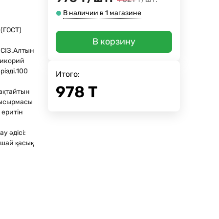
В наличии в 1 магазине
(ГОСТ)
В корзину
СІЗ.Алтын
цикорий
різді.100
Итого:
978
Т
ақтайтын
P-ысырмасы
 еритін
у әдісі:
 шай қасық