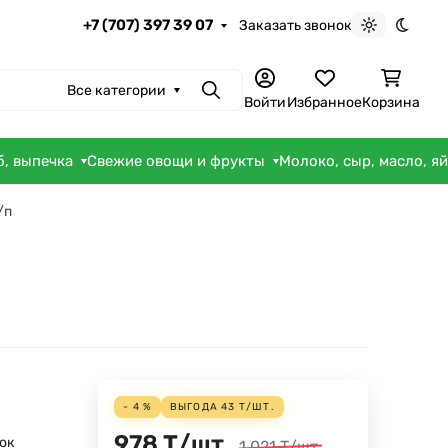
+7 (707) 397 39 07
Заказать звонок
Светлая те
Темна
Все категории
Поиск
Войти
Избранное
Корзина
б, выпечка
Свежие овощи и фрукты
Молоко, сыр, масло, я
/п
- 4 %
ВЫГОДА
43
Т
/
ШТ.
978
Т
/
шт.
ок
1 021
Т
/
шт.