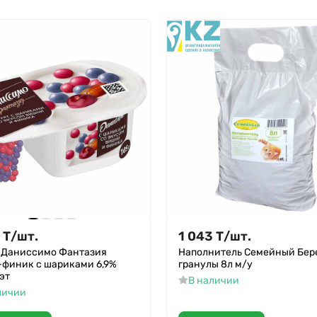
Т
/
шт.
1 043
Т
/
шт.
 Даниссимо Фантазия
Наполнитель Семейный Бер
финик с шариками 6,9%
гранулы 8л м/у
эт
В наличии
личии