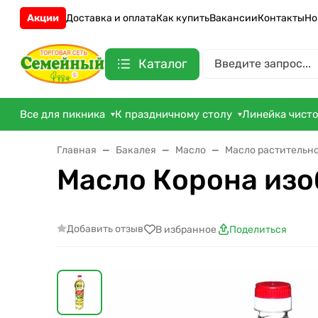
Акции
Доставка и оплата
Как купить
Вакансии
Контакты
Но
Каталог
Все для пикника
К праздничному столу
Линейка чист
Главная
Бакалея
Масло
Масло растительн
Масло Корона изо
Добавить отзыв
В избранное
Поделиться