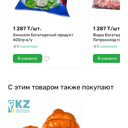
1 287
Т
/
шт.
1 287
Т
/
шт.
Хинкали Богатырский продукт
Фарш Богатырски
400гр м/у
Петрохолод говяд
В наличии
В наличии
В корзину
В корзину
С этим товаром также покупают