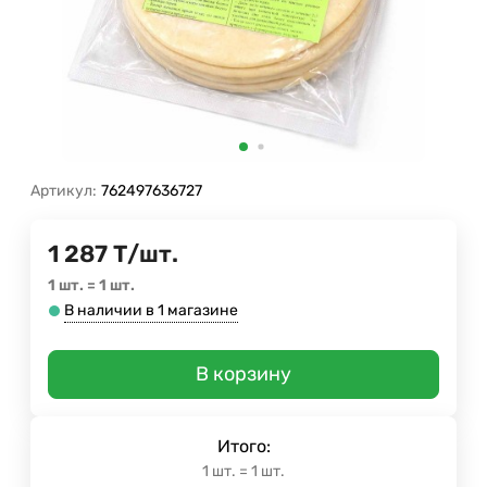
Артикул:
762497636727
1 287
Т
/
шт.
1 шт.
=
1
шт.
В наличии в 1 магазине
В корзину
Итого:
1
шт.
=
1
шт.