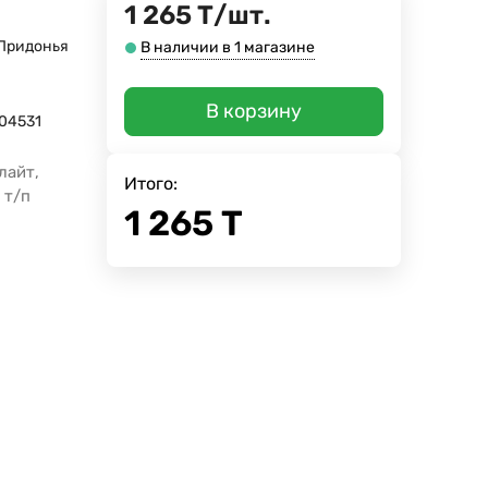
1 265
Т
/
шт.
Придонья
В наличии в 1 магазине
В корзину
04531
лайт,
Итого:
 т/п
1 265
Т