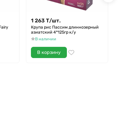
1 263
Т
/
шт.
1 26
airy
Крупа рис Пассим длиннозерный
Корни
азиатский 4*125гр к/у
марин
В наличии
В н
В корзину
В 