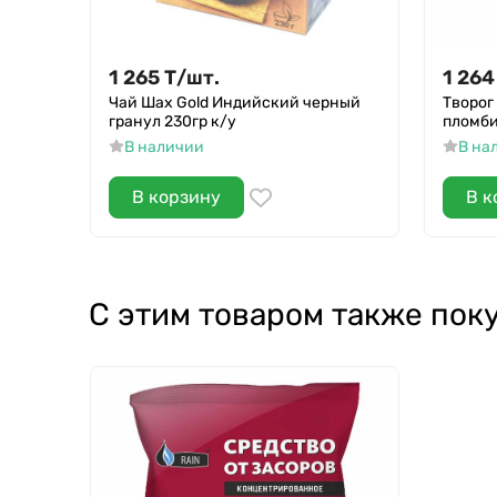
1 265
Т
/
шт.
1 264
Чай Шах Gold Индийский черный
Творог
гранул 230гр к/у
пломби
В наличии
В на
В корзину
В к
С этим товаром также пок