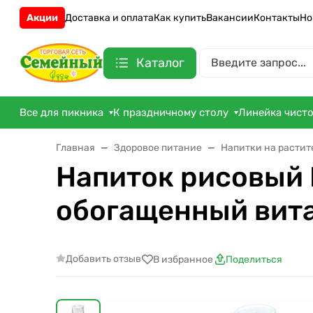
Акции
Доставка и оплата
Как купить
Вакансии
Контакты
Но
Каталог
Все для пикника
К праздничному столу
Линейка чист
Главная
Здоровое питание
Напитки на растит
Напиток рисовый 
обогащенный вита
Добавить отзыв
В избранное
Поделиться