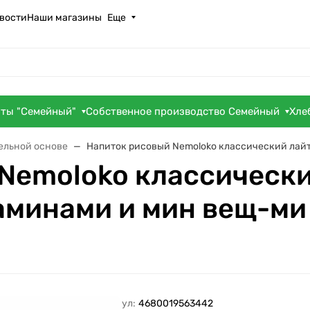
вости
Наши магазины
Еще
оты "Семейный"
Собственное производство Семейный
Хле
ельной основе
Напиток рисовый Nemoloko классический лайт
Nemoloko классически
минами и мин вещ-ми 
Артикул:
4680019563442