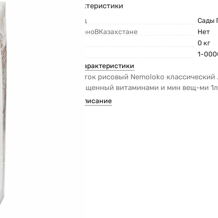
Характеристики
Бренд
Сады 
СделаноВКазахстане
Нет
Вес
0 кг
Код
1-000
Все характеристики
Напиток рисовый Nemoloko классический 
обогащенный витаминами и мин вещ-ми 1л
Все описание