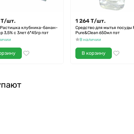
Т
/
шт.
1 264
Т
/
шт.
 Растишка клубника-банан-
Средство для мытья посуды F
р 3,5% с 3лет 6*45гр пэт
Pure&Clean 650мл пэт
личии
В наличии
орзину
В корзину
упают