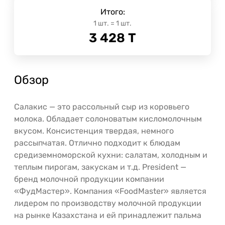
Итого:
1
шт.
=
1
шт.
3 428
Т
Обзор
Салакис — это рассольный сыр из коровьего
молока. Обладает солоноватым кисломолочным
вкусом. Консистенция твердая, немного
рассыпчатая. Отлично подходит к блюдам
средиземноморской кухни: салатам, холодным и
теплым пирогам, закускам и т.д. President —
бренд молочной продукции компании
«ФудМастер». Компания «FoodMaster» является
лидером по производству молочной продукции
на рынке Казахстана и ей принадлежит пальма