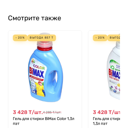
Смотрите также
- 20%
ВЫГОДА
857
Т
- 20%
ВЫГОДА
8
3 428
Т
/
шт.
3 428
Т
/
шт.
4 285
Т
/
шт.
4 
Гель для стирки BiMax Color 1,3л
Гель для стирки B
пэт
1,3л пэт