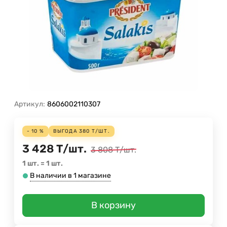
Артикул:
8606002110307
- 10 %
ВЫГОДА
380
Т
/
ШТ.
3 428
Т
/
шт.
3 808
Т
/
шт.
1 шт.
=
1
шт.
В наличии в 1 магазине
В корзину