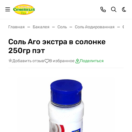
Тем
Главная
Бакалея
Соль
Соль йодированная
Соль
Соль Aro экстра в солонке
250гр пэт
Добавить отзыв
В избранное
Поделиться