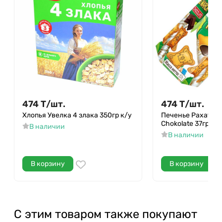
474
Т
/
шт.
474
Т
/
шт.
Хлопья Увелка 4 злака 350гр к/у
Печенье Рахат Ko
Chokolate 37гр к/у
В наличии
В наличии
В корзину
В корзину
С этим товаром также покупают