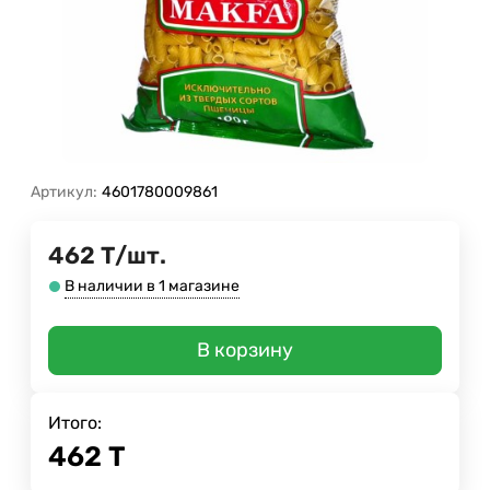
Артикул:
4601780009861
462
Т
/
шт.
В наличии в 1 магазине
В корзину
Итого:
462
Т