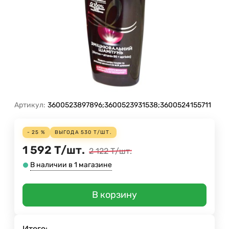
Артикул:
3600523897896;3600523931538;3600524155711
- 25 %
ВЫГОДА
530
Т
/
ШТ.
1 592
Т
/
шт.
2 122
Т
/
шт.
В наличии в 1 магазине
В корзину
Итого: