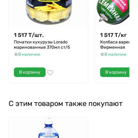
1 517
Т
/
шт.
1 517
Т
/
кг
Початки кукурузы Lorado
Колбаса вареная
маринованные 370мл ст/б
Фирменная
В наличии
В наличии
В корзину
В корзину
С этим товаром также покупают