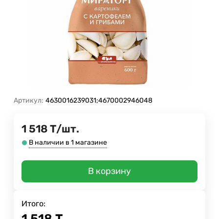
Артикул:
4630016239031;4670002946048
1 518
Т
/
шт.
В наличии в 1 магазине
В корзину
Итого:
1 518
Т