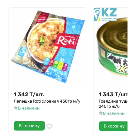
1 342
Т
/
шт.
1 343
Т
/
шт.
Лепешка Roti слоеная 450гр м/у
Говядина тушеная
240гр ж/б
В наличии
В наличии
В корзину
В корзину