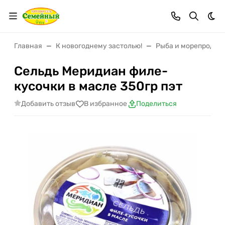
Тем
Главная
К новогоднему застолью!
Рыба и морепродук
Сельдь Меридиан филе-
кусочки в масле 350гр пэт
Добавить отзыв
В избранное
Поделиться