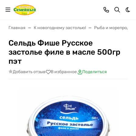
Тем
Главная
К новогоднему застолью!
Рыба и морепродук
Сельдь Фише Русское
застолье филе в масле 500гр
пэт
Добавить отзыв
В избранное
Поделиться