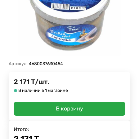
Артикул:
4680037630454
2 171
Т
/
шт.
В наличии в 1 магазине
В корзину
Итого:
2 171
Т